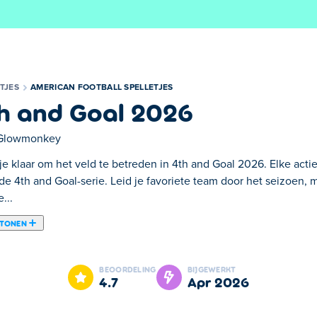
TJES
AMERICAN FOOTBALL SPELLETJES
h and Goal 2026
Glowmonkey
e klaar om het veld te betreden in 4th and Goal 2026. Elke actie
de 4th and Goal-serie. Leid je favoriete team door het seizoen, 
...
 TONEN
th and Goal 2026. Elke actie telt in deze nieuwste editie van de 
imme keuzes uit het tactische boekje en scoor cruciale touchdo
BEOORDELING
BIJGEWERKT
e aanval en een keiharde verdediging. Kun jij je team naar de tit
4.7
apr 2026