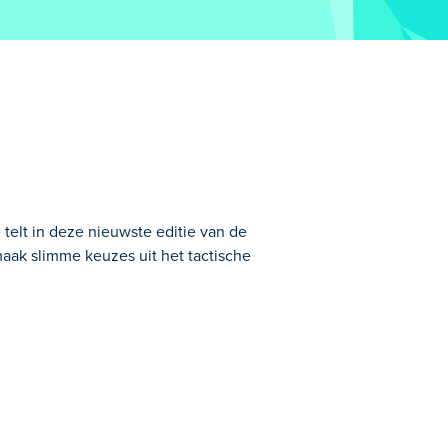
 telt in deze nieuwste editie van de
maak slimme keuzes uit het tactische
geliefde 4th and Goal-serie. Leid je
wns op weg naar de kampioenstitel. Wees
el leiden?