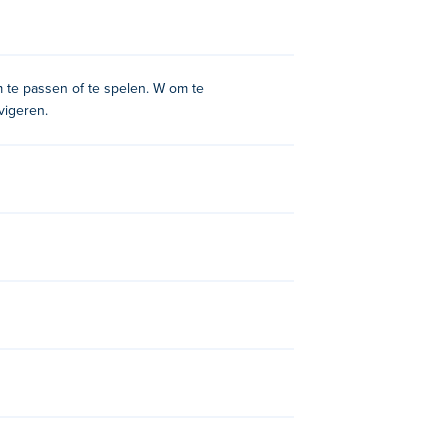
m te passen of te spelen. W om te
vigeren.
nebacker-alley-2, 4th-and-goal-2013, 4th-
oal 2022
En
4th and Goal 2024
!