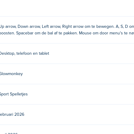
Up arrow, Down arrow, Left arrow, Right arrow om te bewegen. A, S, D o
boosten. Spacebar om de bal af te pakken. Mouse om door menu's te na
Desktop, telefoon en tablet
ht?
Glowmonkey
nkey. Speel hun andere sportgames op Poki: linebacker-alley, li
 Goal 2019
,
4th and Goal 2020
, En 4th-and-goal-2021,
4th and G
Sport Spelletjes
is spelen?
p Poki.
februari 2026
op mobiele apparaten en desktopcomputers?