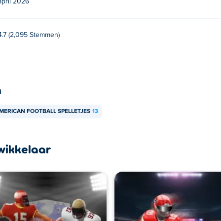
april 2026
 je computer en mobiele apparaten zoals telefoons en tablets.
4.7 (2,095 Stemmen)
n
MERICAN FOOTBALL SPELLETJES
13
wikkelaar