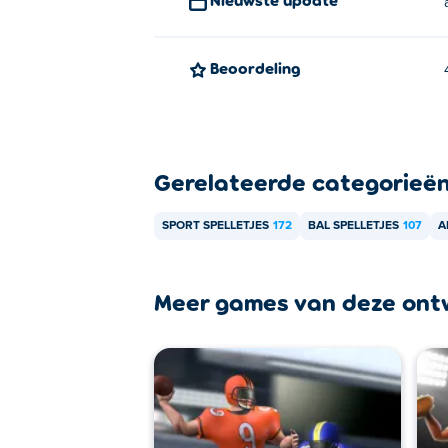
4th and Goal 2026 kan worden gespeeld op
Beoordeling
Gerelateerde categorieë
SPORT SPELLETJES
172
BAL SPELLETJES
107
A
Meer games van deze ont