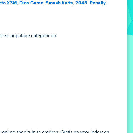
oto X3M
,​
Dino Game
,
Smash Karts
,
2048
​,
Penalty
 deze populaire categorieën:
online speeltuin te creëren. Gratis en voor iedereen