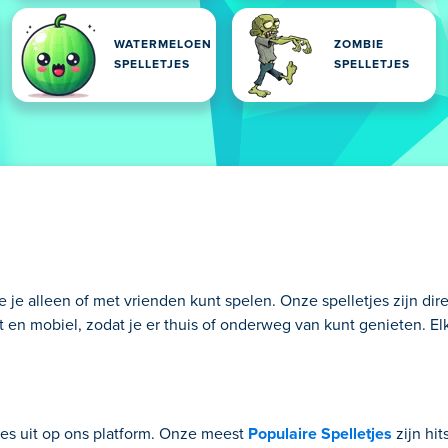
WATERMELOEN
ZOMBIE
SPELLETJES
SPELLETJES
die je alleen of met vrienden kunt spelen. Onze spelletjes zijn d
blet en mobiel, zodat je er thuis of onderweg van kunt genieten.
es uit op ons platform. Onze meest
Populaire Spelletjes
zijn hit