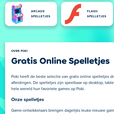
ARCADE
FLASH
SPELLETJES
SPELLETJES
OVER POKI
Gratis Online Spelletjes
Poki heeft de beste selectie van gratis online spelletjes 
afleidingen. De spelletjes zijn speelbaar op desktop, ta
hele wereld hun favoriete games op Poki.​
Onze spelletjes
Game-ontwikkelaars brengen dagelijks leuke nieuwe gam