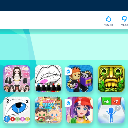
155.3K
19.4