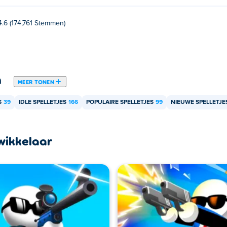
4.6 (174,761 Stemmen)
n
MEER TONEN
S
39
IDLE SPELLETJES
166
POPULAIRE SPELLETJES
99
NIEUWE SPELLETJE
wikkelaar