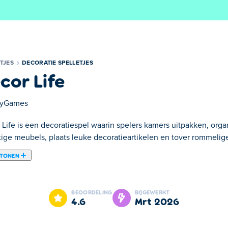
TJES
DECORATIE SPELLETJES
cor Life
ayGames
 Life is een decoratiespel waarin spelers kamers uitpakken, orga
tige meubels, plaats leuke decoratieartikelen en tover rommelig
 TONEN
waarin je naar hartenlust kunt sorteren, organiseren, renoveren 
e stijlen houdt, is dit de perfecte plek om je innerlijke designer 
BEOORDELING
BIJGEWERKT
r te zetten en te experimenteren met verschillende looks. Geen
4.6
mrt 2026
 en eenvoudige mechanismen voelt elke make-over bevredigend en