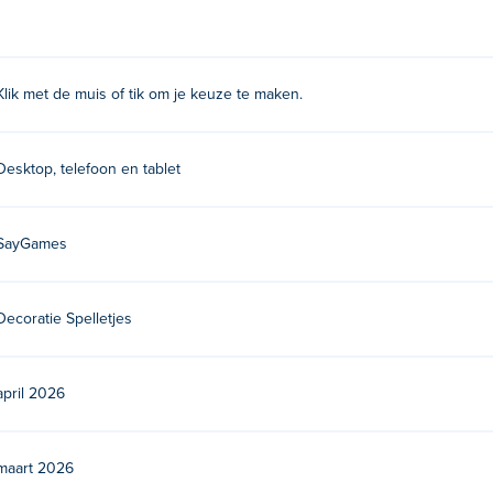
Klik met de muis of tik om je keuze te maken.
eel hun andere games op Poki:
My Perfect Hotel
,
Johnny Trigger
Desktop, telefoon en tablet
n?
SayGames
Decoratie Spelletjes
le apparaten en desktop?
puter en mobiele apparaten zoals telefoons en tablets.
april 2026
maart 2026