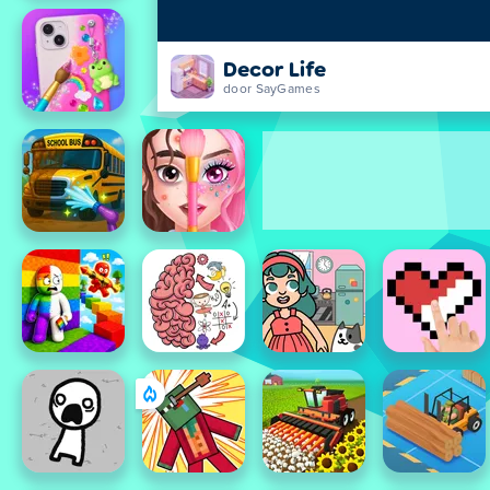
Decor Life
door SayGames