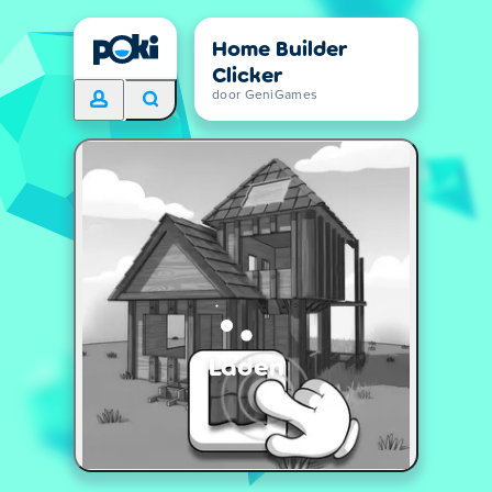
Home Builder
Clicker
door GeniGames
Laden