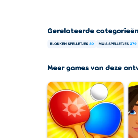
Gerelateerde categorieë
BLOKKEN SPELLETJES
80
MUIS SPELLETJES
379
Meer games van deze ont