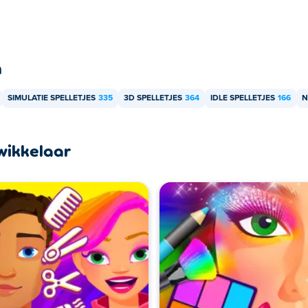
n
SIMULATIE SPELLETJES
335
3D SPELLETJES
364
IDLE SPELLETJES
166
N
wikkelaar