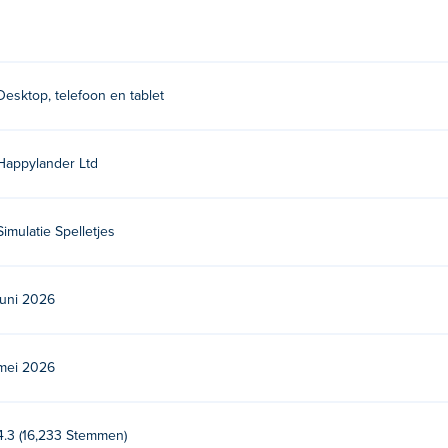
Desktop, telefoon en tablet
Ltd. Speel hun andere spellen op Poki:
Diva Hair Salon
,
Diva M
Happylander Ltd
ivals
,
Ping Pong Go!
,
Speed Pool King
,
Stickman Fury
en
Truck S
len?
Simulatie Spelletjes
.
juni 2026
iele apparaten en desktop?
mputer en mobiele apparaten zoals telefoons en tablets.
mei 2026
4.3 (16,233 Stemmen)