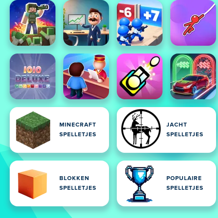
MINECRAFT
JACHT
SPELLETJES
SPELLETJES
BLOKKEN
POPULAIRE
SPELLETJES
SPELLETJES