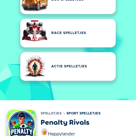
RACE SPELLETJES
ACTIE SPELLETJES
SPELLETJES
SPORT SPELLETJES
Penalty Rivals
Happylander