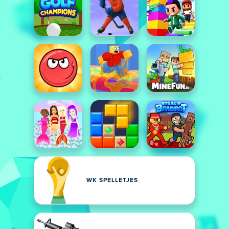
WK SPELLETJES