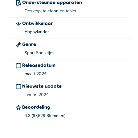
Ondersteunde apparaten
Wie heeft Penalty Rivals gecreëerd?
Desktop, telefoon en tablet
Penalty Rivals is gemaakt door Happylander Ltd. Speel
Ontwikkelaar
hun andere spellen op Poki:
Bowling Champion
,
Bottle
Happylander
Flip Challenge
!
Genre
Hoe kan ik Penalty Rivals gratis spelen?
Sport Spelletjes
Je kunt Penalty Rivals gratis spelen op Poki.
Releasedatum
Kan ik Penalty Rivals spelen op mobiele
maart 2024
apparaten en desktop?
Nieuwste update
Penalty Rivals kan worden gespeeld op je computer en
januari 2024
mobiele apparaten zoals telefoons en tablets.
Beoordeling
4.3 (67,629 Stemmen)