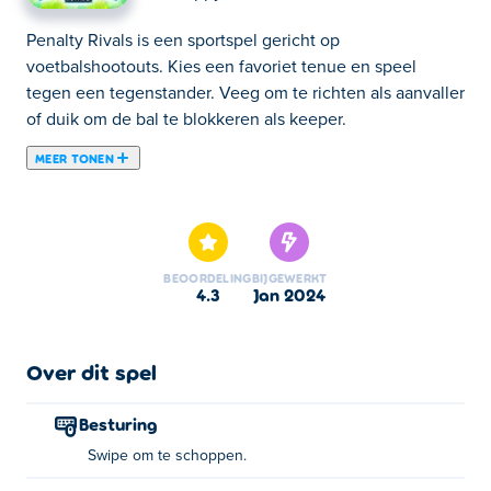
Penalty Rivals is een sportspel gericht op
voetbalshootouts. Kies een favoriet tenue en speel
tegen een tegenstander. Veeg om te richten als aanvaller
of duik om de bal te blokkeren als keeper.
MEER TONEN
Penalty Rivals is een voetbalspel waarbij het jouw taak is
om je tegenstander te verslaan om te winnen! Kies je
favoriete tenue, neem het op tegen je tegenstander en
probeer doelpunten te scoren! Let goed op de
BEOORDELING
BIJGEWERKT
bewegingen van de doelman en wacht op het perfecte
4.3
jan 2024
moment om te schieten! De uitkomst van de wedstrijd
ligt in jouw handen. Kun jij de eer van je team
hooghouden en de wedstrijd winnen?
Over dit spel
Hoe speel je Penalty Rivals?
Besturing
Swipe om te schoppen.
Veeg om te schoppen!