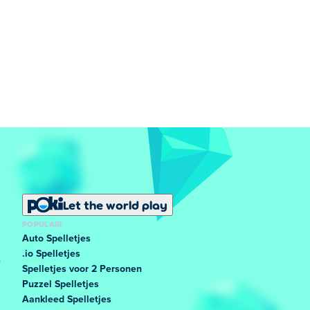
Let the world play
POPULAIR
Auto Spelletjes
.io Spelletjes
Spelletjes voor 2 Personen
Puzzel Spelletjes
Aankleed Spelletjes