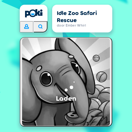
Idle Zoo Safari
Rescue
door Ember Whirl
Laden