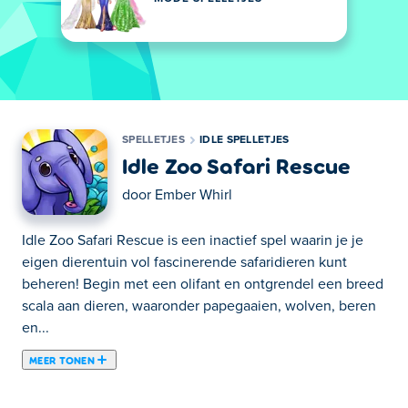
SPELLETJES
IDLE SPELLETJES
Idle Zoo Safari Rescue
door
Ember Whirl
Idle Zoo Safari Rescue is een inactief spel waarin je je
eigen dierentuin vol fascinerende safaridieren kunt
beheren! Begin met een olifant en ontgrendel een breed
scala aan dieren, waaronder papegaaien, wolven, beren
en...
MEER TONEN
Idle Zoo Safari Rescue is een inactief spel waarin je je
eigen dierentuin vol fascinerende safaridieren kunt