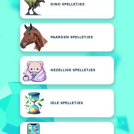
DINO SPELLETJES
PAARDEN SPELLETJES
GEZELLIGE SPELLETJES
IDLE SPELLETJES