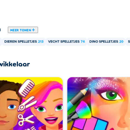
n
MEER TONEN
DIEREN SPELLETJES
213
VECHT SPELLETJES
74
DINO SPELLETJES
20
S
wikkelaar