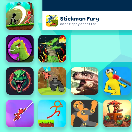
Stickman Fury
door Happylander Ltd