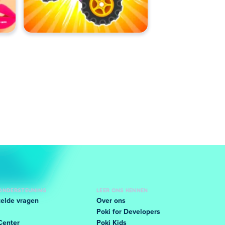
 ONDERSTEUNING
LEER ONS KENNEN
elde vragen
Over ons
Poki for Developers
Center
Poki Kids