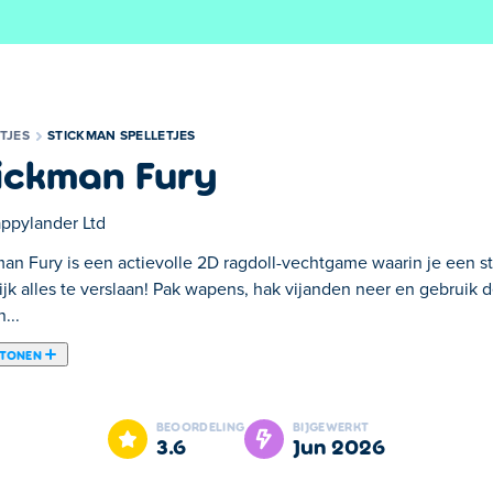
TJES
STICKMAN SPELLETJES
ickman Fury
ppylander Ltd
man Fury is een actievolle 2D ragdoll-vechtgame waarin je een s
lijk alles te verslaan! Pak wapens, hak vijanden neer en gebruik 
...
 TONEN
-vechtgame waarin je een stickman bestuurt met als missie om let
e voordeel terwijl je golven van wilde tegenstanders bestrijdt,
BEOORDELING
BIJGEWERKT
dt groter en gekker dan het vorige! Hak elke vijand die je in de
3.6
jun 2026
n stickman de hele wereld aankan. Heb jij het in je om alles te 