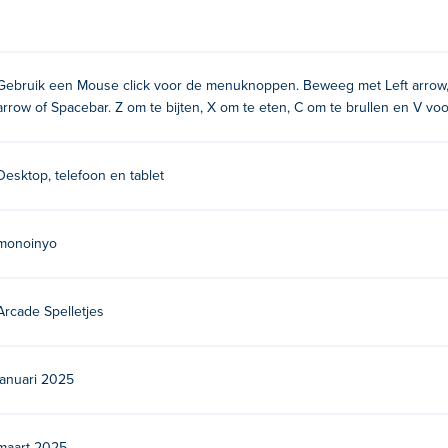
e klikken.
rechts, of A en S
Gebruik een Mouse click voor de menuknoppen. Beweeg met Left arrow, R
arrow of Spacebar. Z om te bijten, X om te eten, C om te brullen en V v
tiebalk
Desktop, telefoon en tablet
monoinyo
eer ontgrendeld)
Arcade Spelletjes
el hun andere spel op Poki:
Jigsaw Gems
!
januari 2025
?