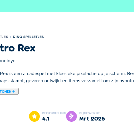
TJES
DINO SPELLETJES
tro Rex
noinyo
 Rex is een arcadespel met klassieke pixelactie op je scherm. Be
maps stampt, gevaren ontwijkt en items verzamelt om zijn avontuu
 TONEN
n je de rol aanneemt van een boze dinosaurus, losgelaten op een
p die je kunt vangen terwijl je begint bij de lokale kermis, vern
BEOORDELING
BIJGEWERKT
kaan! Bovendien zijn er veel trofeeën en skins die je kunt verkrij
4.1
mrt 2025
page overleven?