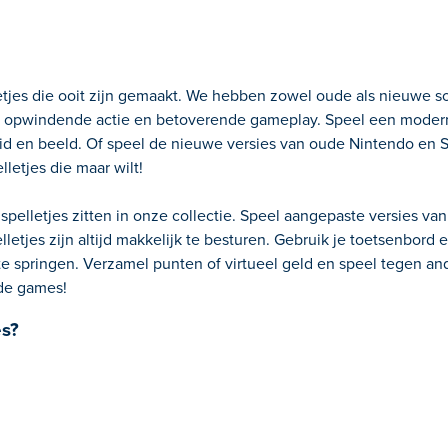
etjes die ooit zijn gemaakt. We hebben zowel oude als nieuwe so
je opwindende actie en betoverende gameplay. Speel een modern
d en beeld. Of speel de nieuwe versies van oude Nintendo en S
letjes die maar wilt!
spelletjes zitten in onze collectie. Speel aangepaste versies va
letjes zijn altijd makkelijk te besturen. Gebruik je toetsenbord 
 springen. Verzamel punten of virtueel geld en speel tegen and
ade games!
es?