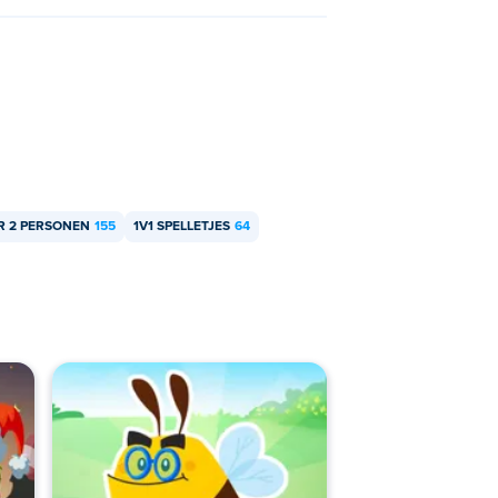
R 2 PERSONEN
155
1V1 SPELLETJES
64