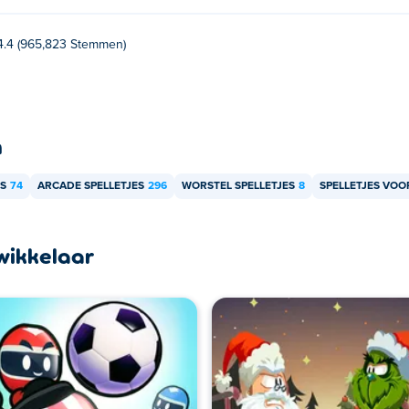
4.4 (965,823 Stemmen)
n
ES
74
ARCADE SPELLETJES
296
WORSTEL SPELLETJES
8
SPELLETJES VOO
wikkelaar