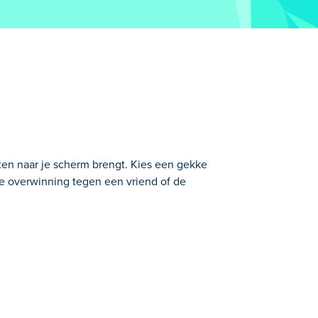
en naar je scherm brengt. Kies een gekke
de overwinning tegen een vriend of de
gemaakt door AVIX Games. Duimvechter is
umb Fighter. Thumb Fighter daagt je uit
de cijfers te spelen, waaronder Blinky,
er in je browser om te bewijzen wie de