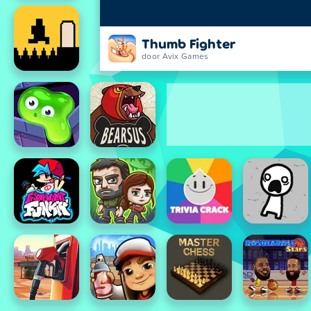
Thumb Fighter
door Avix Games