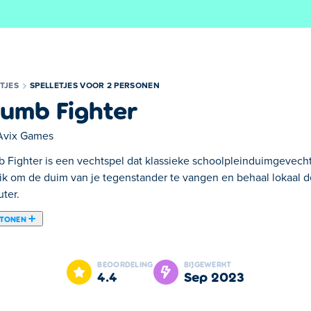
TJES
SPELLETJES VOOR 2 PERSONEN
umb Fighter
Avix Games
 Fighter is een vechtspel dat klassieke schoolpleinduimgevecht
 tik om de duim van je tegenstander te vangen en behaal lokaal 
ter.
 TONEN
 of meerdere spelers op basis van ouderwetse duimoorlogen, 
 ondersteunt. Neem deel aan een één-op-één vingeroorlog in Th
BEOORDELING
BIJGEWERKT
voor de toppositie. Je kunt ervoor kiezen om met hilarisch gekle
4.4
sep 2023
e andere duim valt en dan spring je bovenop. Speel Thumb Fight