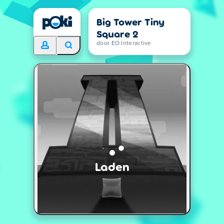
Big Tower Tiny
Square 2
door EO Interactive
Laden