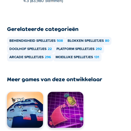
4.3 (83,980 Stemmen)
mobiele apparaten en desktop?
Big Tower Tiny Square 2 kan worden gespeeld op je
computer en mobiele apparaten zoals telefoons en
Gerelateerde categorieën
tablets.
BEHENDIGHEID SPELLETJES
508
BLOKKEN SPELLETJES
80
DOOLHOF SPELLETJES
22
PLATFORM SPELLETJES
292
ARCADE SPELLETJES
296
MOEILIJKE SPELLETJES
131
Meer games van deze ontwikkelaar