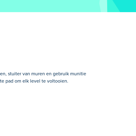
en, stuiter van muren en gebruik munitie
te pad om elk level te voltooien.
erschillende wapens moet je de nare roze
wapen te gebruiken om jezelf voort te
echanismen en baan je een weg door elk