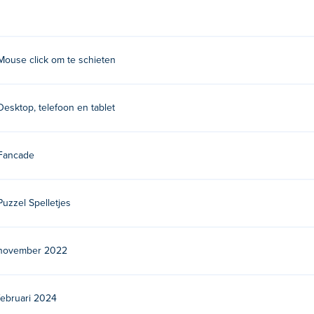
Mouse click om te schieten
un andere games op Poki:
Drive Mad
En
Speed King
!
Desktop, telefoon en tablet
Fancade
pparaten en desktops?
Puzzel Spelletjes
 desktop op Poki.
november 2022
februari 2024