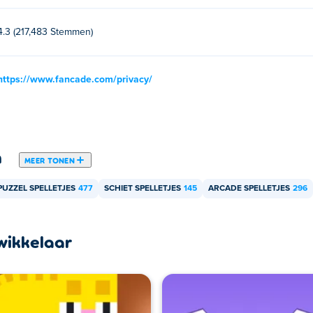
4.3 (217,483 Stemmen)
https://www.fancade.com/privacy/
n
MEER TONEN
PUZZEL SPELLETJES
477
SCHIET SPELLETJES
145
ARCADE SPELLETJES
296
wikkelaar