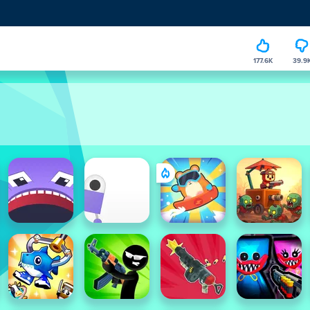
177.6K
39.9