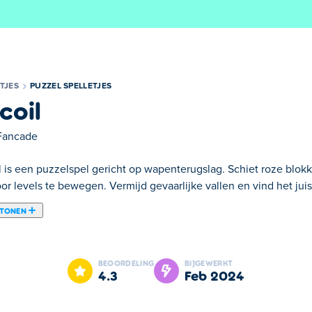
TJES
PUZZEL SPELLETJES
coil
Fancade
l is een puzzelspel gericht op wapenterugslag. Schiet roze blokk
r levels te bewegen. Vermijd gevaarlijke vallen en vind het juis
 TONEN
in Magni. Je speelt als een klein personage en met behulp van v
gen, je enige manier om te bewegen is door de terugslag van je 
BEOORDELING
BIJGEWERKT
je onmiddellijk elimineren! Interactie met veel verschillende m
4.3
feb 2024