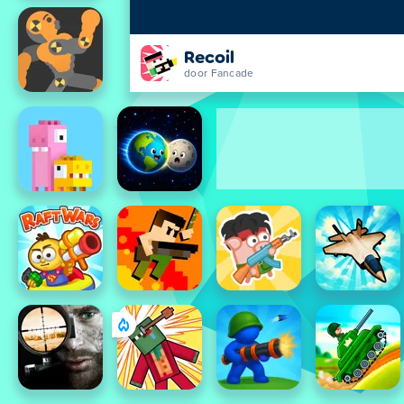
Recoil
door Fancade