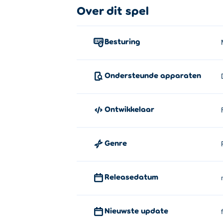
Hoe speel je Recoil?
Over dit spel
Muisklik om te schieten
Besturing
Wie heeft Recoil bedacht?
Recoil is gemaakt door Fancade. Speel h
Ondersteunde apparaten
Hoe kan ik Recoil gratis spelen?
Je kunt Recoil gratis spelen op Poki.
Ontwikkelaar
Kan ik Recoil spelen op mobiele a
Genre
Je kunt Recoil gratis spelen op mobiel en
Releasedatum
Nieuwste update