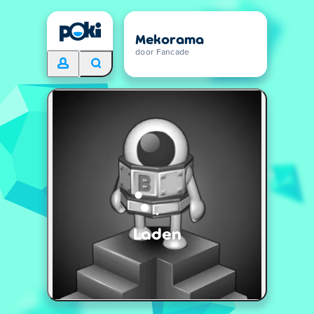
Mekorama
door Fancade
Laden