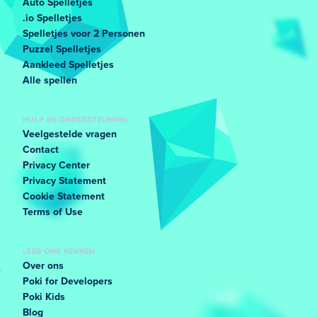
Auto Spelletjes
.io Spelletjes
Spelletjes voor 2 Personen
Puzzel Spelletjes
Aankleed Spelletjes
Alle spellen
HULP EN ONDERSTEUNING
Veelgestelde vragen
Contact
Privacy Center
Privacy Statement
Cookie Statement
Terms of Use
LEER ONS KENNEN
Over ons
Poki for Developers
Poki Kids
Blog