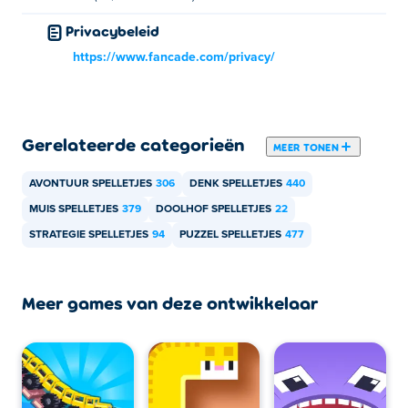
Mekorama kan gespeeld worden op je computer en
Privacybeleid
mobiele apparaten zoals telefoons en tablets.
https://www.fancade.com/privacy/
Gerelateerde categorieën
MEER TONEN
AVONTUUR SPELLETJES
306
DENK SPELLETJES
440
MUIS SPELLETJES
379
DOOLHOF SPELLETJES
22
STRATEGIE SPELLETJES
94
PUZZEL SPELLETJES
477
Meer games van deze ontwikkelaar