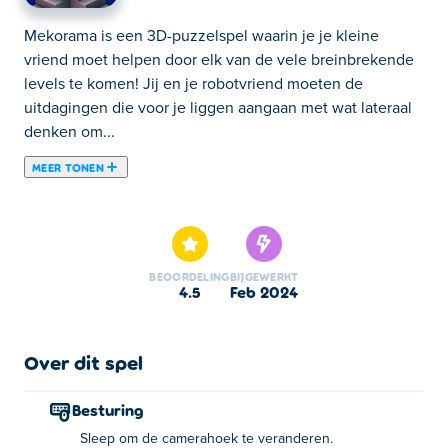
Mekorama is een 3D-puzzelspel waarin je je kleine
vriend moet helpen door elk van de vele breinbrekende
levels te komen! Jij en je robotvriend moeten de
uitdagingen die voor je liggen aangaan met wat lateraal
denken om...
MEER TONEN
Mekorama is een 3D-puzzelspel waarin je je kleine
vriend moet helpen door elk van de vele breinbrekende
levels te komen! Jij en je robotvriend moeten de
uitdagingen die voor je liggen aangaan met wat lateraal
BEOORDELING
BIJGEWERKT
denken om deze moeilijke levels te verslaan! Elke puzzel
4.5
feb 2024
is volledig 3D, dus je moet de camerahoek de hele tijd
verplaatsen om te proberen te ontdekken waar je
vervolgens heen moet! Verzamel de sterren in elke
Over dit spel
puzzel om ze echt te voltooien! Je kunt ook je eigen
puzzels maken of levels spelen die zijn gemaakt door
Besturing
een aantal puzzelmeesters! Laten we eens kijken hoe
Sleep om de camerahoek te veranderen.