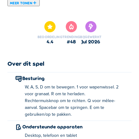
MEER TONEN
Repuls.io is een schietspel voor meerdere spelers
gemaakt door Docski. Vecht online tegen echte spelers
in een grote open wereld terwijl je verschillende
wapens, voertuigen en uitrusting verkent. Je krijgt de
BEOORDELING
TRENDING
BIJGEWERKT
controle over een constant bewegend personage,
4.4
#48
jul 2026
waardoor je tegelijkertijd kunt manoeuvreren en
schieten. Omdat elk wapen uniek is met zijn eigen sterke
en zwakke punten, kun je gemakkelijk je eigen speelstijl
Over dit spel
creëren en jezelf onderscheiden van de andere spelers.
Ben je klaar om 's werelds eerste volledig verbeterde
Besturing
supersoldaat te worden? Ga en verover, soldaat!
W, A, S, D om te bewegen. 1 voor wapenwissel. 2
voor granaat. R om te herladen.
Hoe te spelen:
Rechtermuisknop om te richten. Q voor mêlee-
aanval. Spacebar om te springen. E om te
Verplaatsen - WASD-toetsen
gebruiken/op te pakken.
Verander wapen - 1
Gebruik granaat - 2
Ondersteunde apparaten
Herladen - R.
Desktop, telefoon en tablet