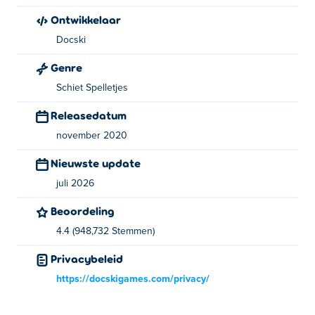
Rechter muisknop - Geweer richten
Ontwikkelaar
Melee-aanval - Q
Jump - spatiebalk
Docski
Artikelen gebruiken / ophalen - E
Genre
Over de maker:
Schiet Spelletjes
Releasedatum
Repuls.io is gemaakt door Docski. Dit is hun eerste game
hier op
Poki
!
november 2020
Nieuwste update
juli 2026
Beoordeling
4.4 (948,732 Stemmen)
Privacybeleid
https://docskigames.com/privacy/