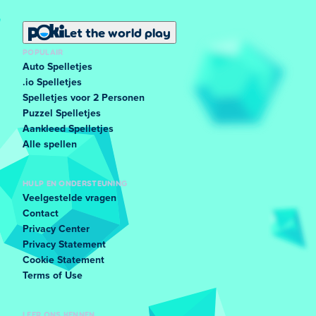
Let the world play
POPULAIR
Auto Spelletjes
.io Spelletjes
Spelletjes voor 2 Personen
Puzzel Spelletjes
Aankleed Spelletjes
Alle spellen
HULP EN ONDERSTEUNING
Veelgestelde vragen
Contact
Privacy Center
Privacy Statement
Cookie Statement
Terms of Use
LEER ONS KENNEN