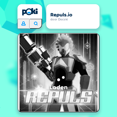
Repuls.io
door Docski
Laden