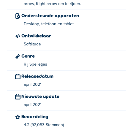
arrow, Right arrow om te rijden.
Drive - WASD of pijltjestoetsen
Ondersteunde apparaten
Neon Car Maze is gemaakt door Softlitude. Speel hun
Desktop, telefoon en tablet
andere arcadespel Poki​
The Sniper Code
Ontwikkelaar
Softlitude
Genre
Rij Spelletjes
Releasedatum
april 2021
Nieuwste update
april 2021
Beoordeling
4.2 (92,053 Stemmen)