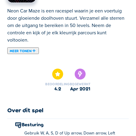
Neon Car Maze is een racespel waarin je een voertuig
door gloeiende doolhoven stuurt. Verzamel alle sterren
om de uitgang te bereiken in 50 levels. Neem de
controle en kijk of je elk kleurrijk parcours kunt
voltooien.
MEER TONEN
Neon Car Maze is een behendigheidsspel ontwikkeld
door Softlitude. Bestuur een auto en verzamel alle
sterren terwijl je naar je bestemming rijdt in een kleurrijk
neon-doolhof. De doolhoven worden gaandeweg
BEOORDELING
BIJGEWERKT
gecompliceerder, maar je ontgrendelt ook nieuwere en
4.2
apr 2021
coolere auto's om dingen op te fleuren. Er zijn 50 levels
om te verslaan om de kroon te winnen. Kun jij alle
sterren verzamelen en de hoge scores van je vrienden
Over dit spel
verslaan?
Besturing
Hoe te spelen:
Gebruik W, A, S, D of Up arrow, Down arrow, Left