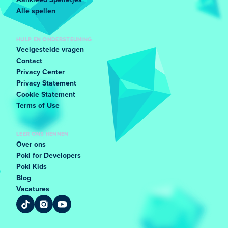
Aankleed Spelletjes
Alle spellen
HULP EN ONDERSTEUNING
Veelgestelde vragen
Contact
Privacy Center
Privacy Statement
Cookie Statement
Terms of Use
LEER ONS KENNEN
Over ons
Poki for Developers
Poki Kids
Blog
Vacatures