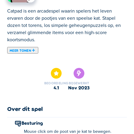
Catpad is een arcadespel waarin spelers het leven
ervaren door de pootjes van een speelse kat. Stapel
dozen tot torens, los simpele geheugenpuzzels op, en
verzamel glimmende items voor een high-score
koortsmodus.
MEER TONEN
In Catpad speel je als kat! En als kat kun je gewone
kattendingen doen; je kunt een toren uit dozen bouwen,
memory spelen en soms zelfs met hoge snelheid
autorijden. Terwijl je speelt, verschijnen er glimmende
BEOORDELING
BIJGEWERKT
power-upballen. Als u genoeg van deze ballen raakt,
4.1
nov 2023
komt uw kat in de koortsmodus! In deze modus wordt je
kat een beetje gek en begint hij heel veel punten te
scoren. Dit kan je helpen nieuwe highscores te behalen
Over dit spel
en nieuwe prestaties te behalen. Door goede scores te
behalen, ontgrendel je nieuwe items waarmee je het
Besturing
huis van je kat kunt versieren! Er zijn meer dan zes
Mouse click om de poot van je kat te bewegen.