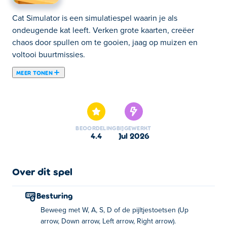
Cat Simulator is een simulatiespel waarin je als
ondeugende kat leeft. Verken grote kaarten, creëer
chaos door spullen om te gooien, jaag op muizen en
voltooi buurtmissies.
MEER TONEN
Cat Simulator is een schattig spel waarin je een
ondeugende kleine kat bestuurt! Verken knusse kamers,
interacteer met allerlei voorwerpen, haal speelse streken
uit en gooi dingen omver, gewoon voor de lol. Spring
BEOORDELING
BIJGEWERKT
rond, verzamel sterren en ontgrendel nieuwe kamers om
4.4
jul 2026
je nieuwsgierige avontuur voort te zetten. Klaar voor wat
schattige chaos?
Over dit spel
Hoe speel je Cat Simulator?
Besturing
Bewegen: WASD of de pijltjes toetsen
Beweeg met W, A, S, D of de pijltjestoetsen (Up
Springen: de spatiebalk
arrow, Down arrow, Left arrow, Right arrow).