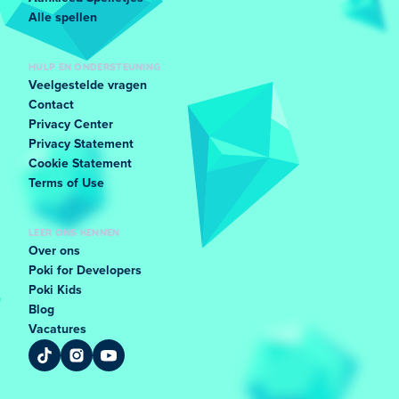
Alle spellen
HULP EN ONDERSTEUNING
Veelgestelde vragen
Contact
Privacy Center
Privacy Statement
Cookie Statement
Terms of Use
LEER ONS KENNEN
Over ons
Poki for Developers
Poki Kids
Blog
Vacatures