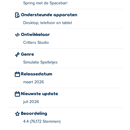
Spring met de Spacebar!
Wie heeft Cat Simulator gemaakt?
Ondersteunde apparaten
Cat Simulator is gemaakt door Critters Studio. Speel ook
Desktop, telefoon en tablet
hun andere spellen op Poki:
Merge Zoo
En
Critters
Ontwikkelaar
Quest
!
Critters Studio
Hoe kan ik Cat Simulator gratis spelen?
Genre
Je kunt Cat Simulator gratis spelen op Poki.
Simulatie Spelletjes
Kan ik Cat Simulator spelen op mobiele
Releasedatum
apparaten en op de desktop?
maart 2026
Cat Simulator kan worden gespeeld op je computer en
Nieuwste update
mobiele apparaten zoals telefoons en tablets.
juli 2026
Beoordeling
4.4 (76,172 Stemmen)