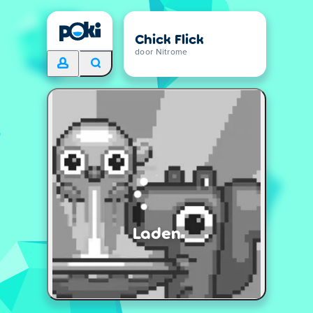
Chick Flick
door Nitrome
Laden