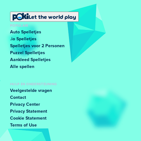
Let the world play
POPULAIR
Auto Spelletjes
.io Spelletjes
Spelletjes voor 2 Personen
Puzzel Spelletjes
Aankleed Spelletjes
Alle spellen
HULP EN ONDERSTEUNING
Veelgestelde vragen
Contact
Privacy Center
Privacy Statement
Cookie Statement
Terms of Use