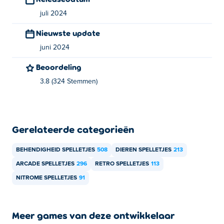
apparaten en desktop?
juli 2024
Chick Flick kan worden gespeeld op je computer en
Nieuwste update
mobiele apparaten zoals telefoons en tablets.
juni 2024
Beoordeling
3.8 (324 Stemmen)
Gerelateerde categorieën
BEHENDIGHEID SPELLETJES
508
DIEREN SPELLETJES
213
ARCADE SPELLETJES
296
RETRO SPELLETJES
113
NITROME SPELLETJES
91
Meer games van deze ontwikkelaar