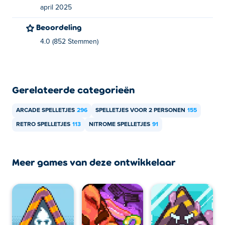
april 2025
dus je kunt met een vriend op dezelfde computer
spelen!
Beoordeling
4.0 (852 Stemmen)
Kan ik Rainbogeddon spelen op mobiele
apparaten en desktop?
Rainbogeddon kan alleen op uw computer gespeeld
Gerelateerde categorieën
worden.
ARCADE SPELLETJES
296
SPELLETJES VOOR 2 PERSONEN
155
RETRO SPELLETJES
113
NITROME SPELLETJES
91
Meer games van deze ontwikkelaar