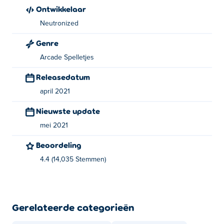
Ontwikkelaar
andere casual games op Poki: drop-wizard-tower en
Lost
Yeti
Neutronized
Genre
Arcade Spelletjes
Releasedatum
april 2021
Nieuwste update
mei 2021
Beoordeling
4.4 (14,035 Stemmen)
Gerelateerde categorieën