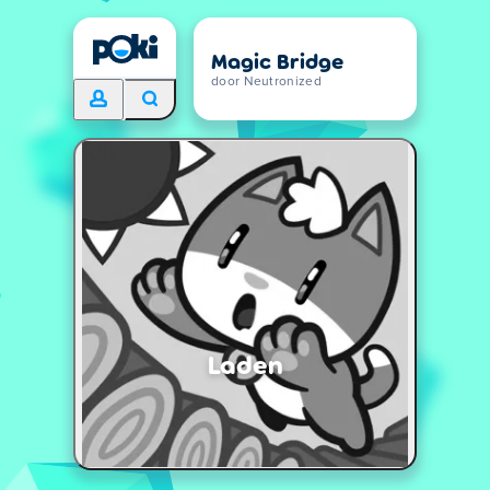
Magic Bridge
door Neutronized
Laden