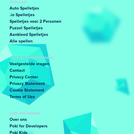
POPULAIR
Auto Spelletjes
.io Spelletjes
Spelletjes voor 2 Personen
Puzzel Spelletjes
Aankleed Spelletjes
Alle spellen
HULP EN ONDERSTEUNING
Veelgestelde vragen
Contact
Privacy Center
Privacy Statement
Cookie Statement
Terms of Use
LEER ONS KENNEN
Over ons
Poki for Developers
Poki Kids