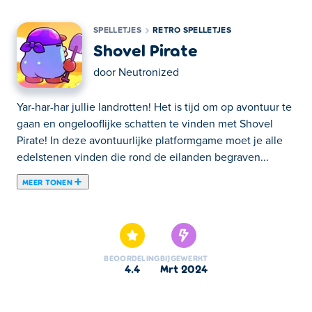
SPELLETJES
RETRO SPELLETJES
Shovel Pirate
door
Neutronized
Yar-har-har jullie landrotten! Het is tijd om op avontuur te
gaan en ongelooflijke schatten te vinden met Shovel
Pirate! In deze avontuurlijke platformgame moet je alle
edelstenen vinden die rond de eilanden begraven...
MEER TONEN
Yar-har-har jullie landrotten! Het is tijd om op avontuur te
gaan en ongelooflijke schatten te vinden met Shovel
Pirate! In deze avontuurlijke platformgame moet je alle
edelstenen vinden die rond de eilanden begraven
BEOORDELING
BIJGEWERKT
liggen. Sommige zijn heel goed verborgen, dus houd je
4.4
mrt 2024
ogen open! Naast edelstenen zijn er nog meer schatten
in de grond te vinden. Graaf rapen op om te eten en