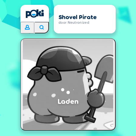
Shovel Pirate
door Neutronized
Laden