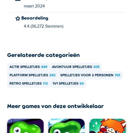
Snow Tale
En
Double Panda
!
maart 2024
Hoe kan ik Shovel Pirate gratis spelen?
Beoordeling
4.4 (36,272 Stemmen)
Je kunt Shovel Pirate gratis spelen op Poki.
Kan ik Shovel Pirate spelen op mobiele
apparaten en desktop?
Gerelateerde categorieën
Shovel Pirate kan op je computer en mobiele apparaten
ACTIE SPELLETJES
449
AVONTUUR SPELLETJES
305
worden gespeeld
PLATFORM SPELLETJES
292
SPELLETJES VOOR 2 PERSONEN
155
Kan ik Shovel Pirate met mijn vriend spelen?
RETRO SPELLETJES
113
1V1 SPELLETJES
64
Ja! Shovel Pirate is een lokaal multiplayerspel, zodat je
met je vriend op dezelfde computer kunt spelen!
Meer games van deze ontwikkelaar