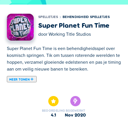
SPELLETJES
BEHENDIGHEID SPELLETJES
Super Planet Fun Time
door
Working Title Studios
Super Planet Fun Time is een behendigheidsspel over
kosmisch springen. Tik om tussen roterende werelden te
hoppen, verzamel gloeiende edelstenen en pas je timing
aan om veilig nieuwe banen te bereiken.
MEER TONEN
Super Planet Fun Time is een spel waarbij je rond
verschillende planeten moet draaien en edelstenen
moet verzamelen. Zodra je genoeg edelstenen hebt
verzameld, verschijnt er een grote blauwe bol op de
BEOORDELING
BIJGEWERKT
planeet. Als je de grote bol raakt, vlieg je naar een
4.1
nov 2020
andere planeet. Voltooi 3 planeten om naar het volgende
niveau te gaan. De game bevat veel enorm ontworpen