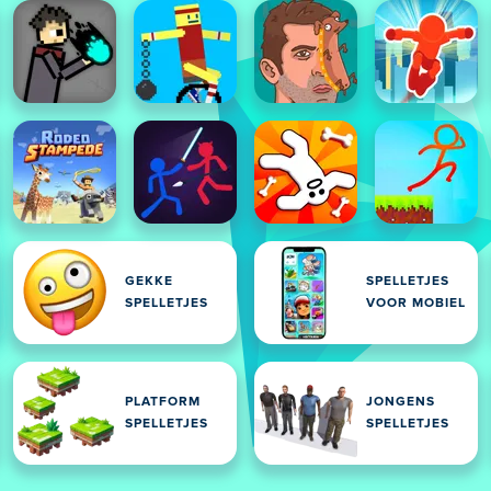
GEKKE
SPELLETJES
SPELLETJES
VOOR MOBIEL
PLATFORM
JONGENS
SPELLETJES
SPELLETJES