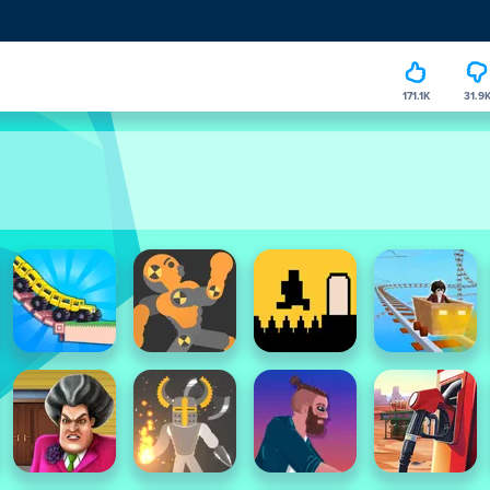
171.1K
31.9