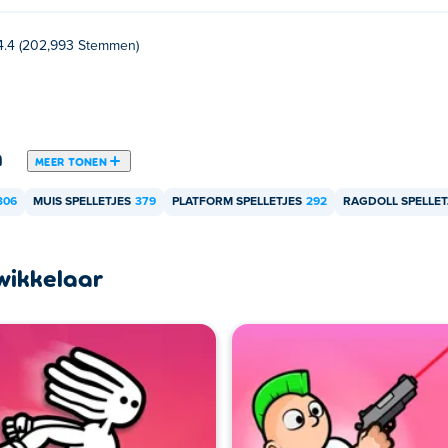
4.4 (202,993 Stemmen)
n
MEER TONEN
306
MUIS SPELLETJES
379
PLATFORM SPELLETJES
292
RAGDOLL SPELLET
wikkelaar