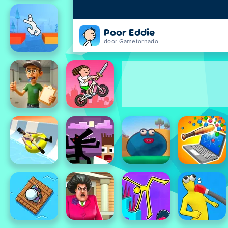
Poor Eddie
door Gametornado