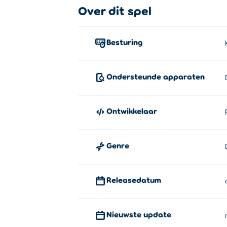
Over dit spel
Zoek twee identieke tegels die kunnen wor
Wie heeft Onet Master gemaakt?
Besturing
Onet Master is gemaakt door PotatoJam. 
Solitaire Klondike 2.0
Ondersteunde apparaten
Ontwikkelaar
Genre
Releasedatum
Nieuwste update