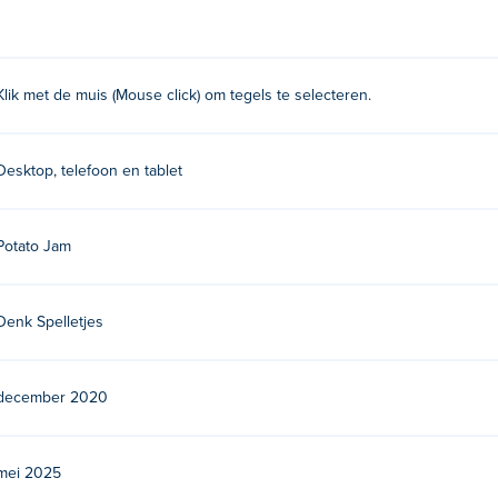
den verbonden door drie of minder rechte lijnen door op de wie
Klik met de muis (Mouse click) om tegels te selecteren.
Speel hun andere puzzelspellen verder Poki:
Monster Duo
,
Numb
Desktop, telefoon en tablet
Potato Jam
Denk Spelletjes
december 2020
mei 2025