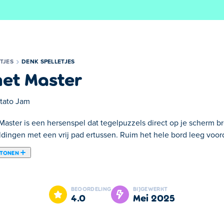
TJES
DENK SPELLETJES
et Master
tato Jam
Master is een hersenspel dat tegelpuzzels direct op je scherm b
dingen met een vrij pad ertussen. Ruim het hele bord leeg voorda
 TONEN
re puzzelspel Onet Paradise. Zoek twee identieke tegels en verbi
ies om het niveau verder te wissen. Probeer alle nieuwe niveaus
BEOORDELING
BIJGEWERKT
op weg te helpen. Word jij de echte Onet Master?
4.0
mei 2025