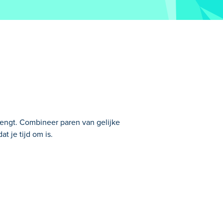
rengt. Combineer paren van gelijke
t je tijd om is.
nd ze met drie of minder rechte lijnen!
 te verslaan. Zat vast? U kunt een hint