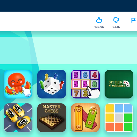
166.9K
53.1K