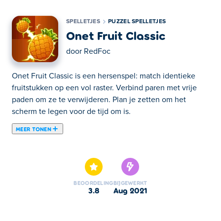
SPELLETJES
PUZZEL SPELLETJES
Onet Fruit Classic
door
RedFoc
Onet Fruit Classic is een hersenspel: match identieke
fruitstukken op een vol raster. Verbind paren met vrije
paden om ze te verwijderen. Plan je zetten om het
scherm te legen voor de tijd om is.
MEER TONEN
Onet Fruit Classic is een puzzelspel gemaakt door
RedFoc. In dit spel is je doel om alle met fruit gevulde
tegels op het scherm kwijt te raken door ze te matchen
met hun identieke paren. Zoek twee identieke tegels en
BEOORDELING
BIJGEWERKT
verbind ze met drie of minder rechte lijnen. Als uw lijn
3.8
aug 2021
obstakels heeft, accepteert het spel de tegels niet als
overeenkomend. Het correct verbinden van tegels opent