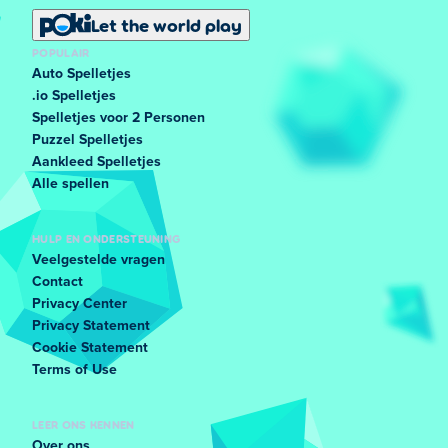
Let the world play
POPULAIR
Auto Spelletjes
.io Spelletjes
Spelletjes voor 2 Personen
Puzzel Spelletjes
Aankleed Spelletjes
Alle spellen
HULP EN ONDERSTEUNING
Veelgestelde vragen
Contact
Privacy Center
Privacy Statement
Cookie Statement
Terms of Use
LEER ONS KENNEN
Over ons