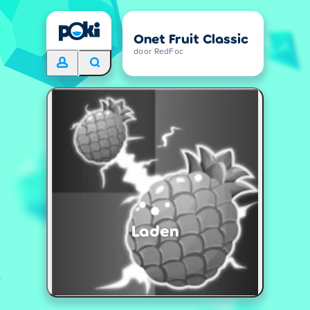
Onet Fruit Classic
door RedFoc
Laden