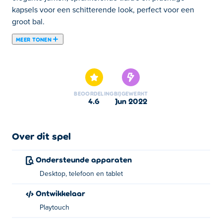
kapsels voor een schitterende look, perfect voor een
groot bal.
MEER TONEN
Hier kun je Dress Up The Lovely Princess spelen. Dress
Up The Lovely Princess is een van onze geselecteerde
Meisjes Spelletjes.
BEOORDELING
BIJGEWERKT
4.6
jun 2022
Over dit spel
Ondersteunde apparaten
Desktop, telefoon en tablet
Ontwikkelaar
Playtouch