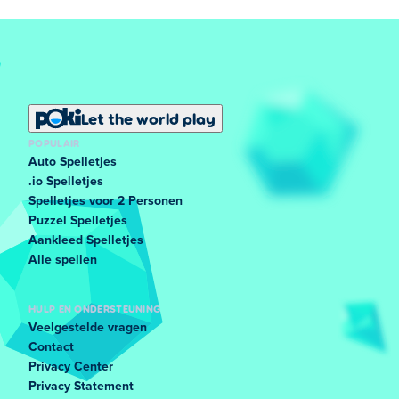
Let the world play
POPULAIR
Auto Spelletjes
.io Spelletjes
Spelletjes voor 2 Personen
Puzzel Spelletjes
Aankleed Spelletjes
Alle spellen
HULP EN ONDERSTEUNING
Veelgestelde vragen
Contact
Privacy Center
Privacy Statement