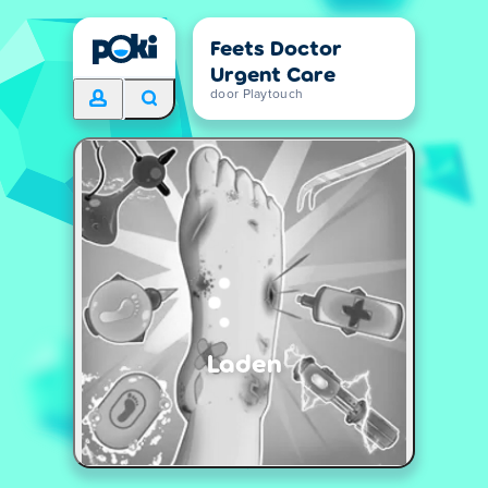
Feets Doctor
Urgent Care
door Playtouch
Laden