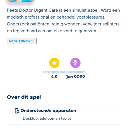
Feets Doctor Urgent Care is een simulatiespel. Word een
medisch professional en behandel voetblessures.
Onderzoek patiënten, reinig wonden, verwijder splinters
en leg verband aan om elke voet te genezen.
MEER TONEN
Hier kun je Feets Doctor Urgent Care spelen. Feets
Doctor Urgent Care is een van onze geselecteerde
Avontuur Spelletjes.
BEOORDELING
BIJGEWERKT
4.2
jun 2022
Over dit spel
Ondersteunde apparaten
Desktop, telefoon en tablet