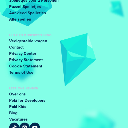
Spelletjes voor 2 Personen
Puzzel Spelletjes
Aankleed Spelletjes
Alle spellen
HULP EN ONDERSTEUNING
Veelgestelde vragen
Contact
Privacy Center
Privacy Statement
Cookie Statement
Terms of Use
LEER ONS KENNEN
Over ons
Poki for Developers
Poki Kids
Blog
Vacatures