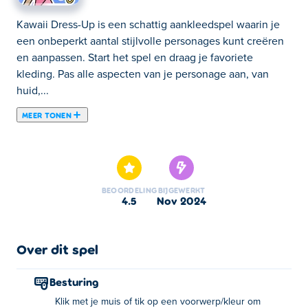
Kawaii Dress-Up is een schattig aankleedspel waarin je
een onbeperkt aantal stijlvolle personages kunt creëren
en aanpassen. Start het spel en draag je favoriete
kleding. Pas alle aspecten van je personage aan, van
huid,...
MEER TONEN
Kawaii Dress-Up is een schattig aankleedspel waarin je
een onbeperkt aantal stijlvolle personages kunt creëren
en aanpassen. Start het spel en draag je favoriete
kleding. Pas alle aspecten van je personage aan, van
BEOORDELING
BIJGEWERKT
huid, haar, gelaatstrekken en kleding tot meer! Je kunt
4.5
nov 2024
ook kiezen uit talloze kleuren en patronen! Ben je
tevreden met je creatie? Tik dan op de knop links om
hem op te slaan op je apparaat. Laat ons zien hoe
Over dit spel
creatief je bent! Ben je klaar om de beroemdste
fashionista van de stad te worden?
Besturing
Klik met je muis of tik op een voorwerp/kleur om