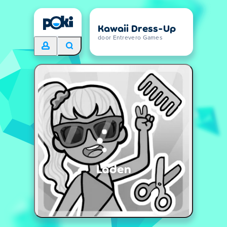
Kawaii Dress-Up
door Entrevero Games
Laden