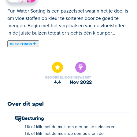
Fun Water Sorting is een puzzelspel waarin het je doel is
om vloeistoffen op kleur te sorteren door ze goed te
mengen. Begin met het verplaatsen van de vloeistoffen
in de juiste buizen totdat er slechts één kleur per...
MEER TONEN
Fun Water Sorting is een puzzelspel waarin het je doel is
om vloeistoffen op kleur te sorteren door ze goed te
mengen. Begin met het verplaatsen van de vloeistoffen
in de juiste buizen totdat er slechts één kleur per buis is.
BEOORDELING
BIJGEWERKT
Denk logisch na en vind je eigen manier om het
4.4
nov 2022
kleurrijke water te sorteren. Als je vastloopt of fouten
maakt, kun je altijd een hint krijgen of je laatste
beweging ongedaan maken! Deel Fun Water Sorting met
Over dit spel
je vrienden en ontdek wie het spel het snelst kan
voltooien!
Besturing
Tik of klik met de muis om een bel te selecteren.
Hoe speel je Fun Water Sorting?
Tik of klik met de muis op een buis om de