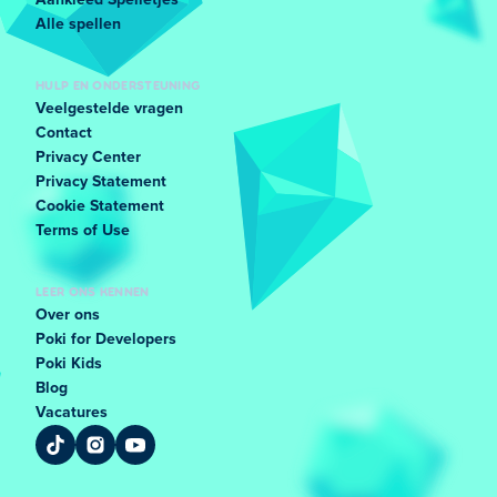
Aankleed Spelletjes
Alle spellen
HULP EN ONDERSTEUNING
Veelgestelde vragen
Contact
Privacy Center
Privacy Statement
Cookie Statement
Terms of Use
LEER ONS KENNEN
Over ons
Poki for Developers
Poki Kids
Blog
Vacatures