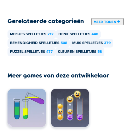
en mobiele apparaten zoals telefoons en tablets.
Gerelateerde categorieën
MEER TONEN
MEISJES SPELLETJES
212
DENK SPELLETJES
440
BEHENDIGHEID SPELLETJES
508
MUIS SPELLETJES
379
PUZZEL SPELLETJES
477
KLEUREN SPELLETJES
58
Meer games van deze ontwikkelaar