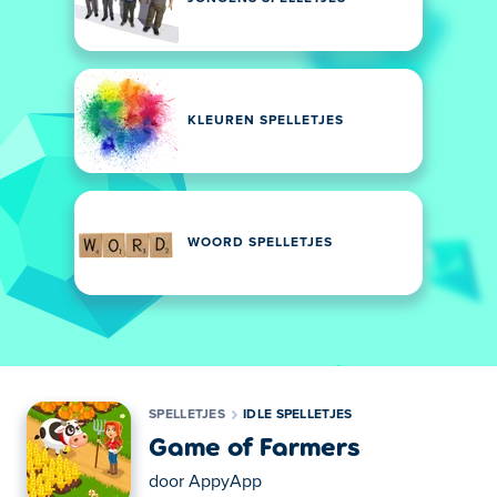
KLEUREN SPELLETJES
WOORD SPELLETJES
SPELLETJES
IDLE SPELLETJES
Game of Farmers
door
AppyApp