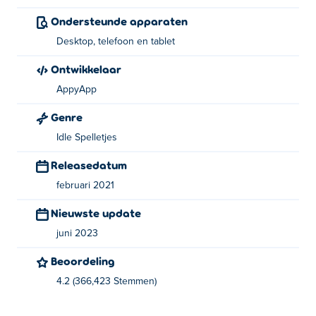
Hoe te spelen:
Ondersteunde apparaten
Desktop, telefoon en tablet
Tik op het perceel om het land te gebruiken en geld te
verdienen. Let op het upgraden van pop-ups om uw
Ontwikkelaar
inkomsten te verhogen.
AppyApp
Gebruik / Reap - Tik of klik met de linkermuisknop
Genre
Idle Spelletjes
Over de maker:
Releasedatum
Game of Farmers is gemaakt door AppyApp. Dit is hun
februari 2021
eerste game
Poki
!
Nieuwste update
juni 2023
Beoordeling
4.2 (366,423 Stemmen)