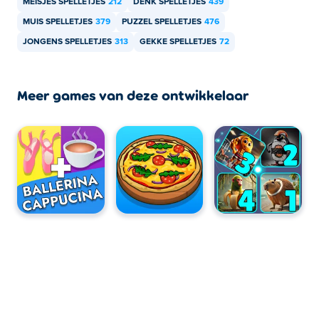
MEISJES SPELLETJES
212
DENK SPELLETJES
439
MUIS SPELLETJES
379
PUZZEL SPELLETJES
476
JONGENS SPELLETJES
313
GEKKE SPELLETJES
72
Meer games van deze ontwikkelaar