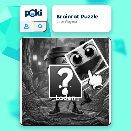
Brainrot Puzzle
door Playrea
Laden