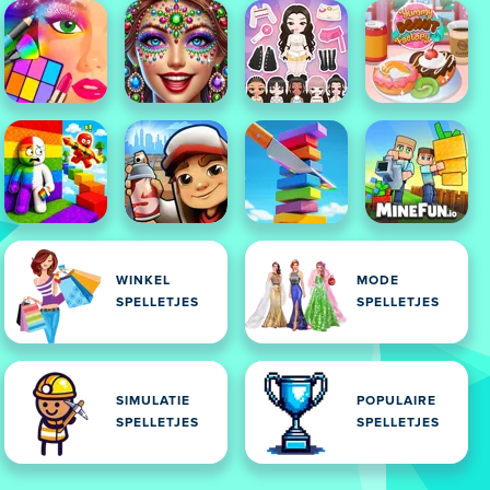
WINKEL
MODE
SPELLETJES
SPELLETJES
SIMULATIE
POPULAIRE
SPELLETJES
SPELLETJES