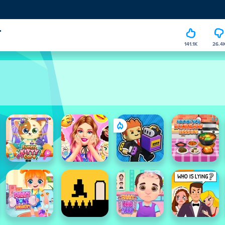
r
141.1K
26.4