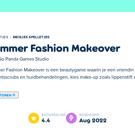
TJES
MEISJES SPELLETJES
mmer Fashion Makeover
Go Panda Games Studio
r Fashion Makeover is een beautygame waarin je een vriendin k
htsscrubs en huidbehandelingen, kies make-up zoals lippenstift 
 TONEN
pel waarin je een van je vrienden helpt zich voor te bereiden 
et opruimen met gezichtsscrubs en schoonheidsproducten, en kie
BEOORDELING
BIJGEWERKT
ft en meer! Laat je vriendin er stijlvol uitzien op haar speciale s
4.4
aug 2022
e bent!