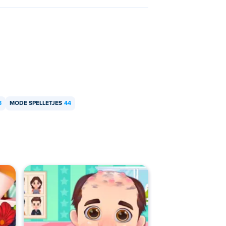
8
MODE SPELLETJES
44