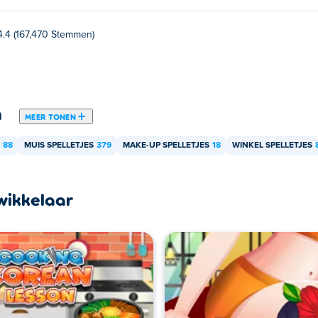
4.4 (167,470 Stemmen)
n
MEER TONEN
88
MUIS SPELLETJES
379
MAKE-UP SPELLETJES
18
WINKEL SPELLETJES
wikkelaar