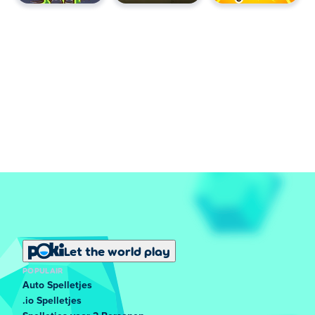
Hoe kan ik Cow Bay gratis spelen?
Je kunt Cow Bay gratis spelen op
Poki
.
Kan ik Cow Bay spelen op mobiel en desktop?
Cow Bay gespeeld op je computer en mobiele apparaten
zoals telefoons en tablets.
Let the world play
POPULAIR
Auto Spelletjes
.io Spelletjes