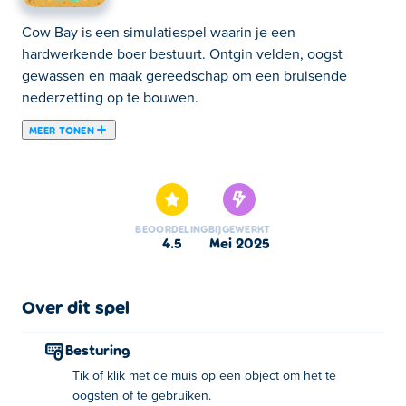
Cow Bay is een simulatiespel waarin je een
hardwerkende boer bestuurt. Ontgin velden, oogst
gewassen en maak gereedschap om een bruisende
nederzetting op te bouwen.
MEER TONEN
Cow Bay is een inactieve simulatiegame waarin je de rol
aanneemt van een boer-koe die verschillende gewassen
oogst en gereedschappen maakt. De gouverneur (die
een kat is) vraagt je om van dit lege maar vruchtbare stuk
BEOORDELING
BIJGEWERKT
land vanaf het begin een bruisende nederzetting te
4.5
mei 2025
maken. Je begint eenvoudig door bessen te plukken en
houtblokken te verzamelen. Daarna zullen de
speurtochten evolueren naar complexere taken, zoals
Over dit spel
het kappen van bomen, het naaien van zaden en het
maken van uitrusting. Terwijl je de missies van de
Besturing
gouverneur voltooit, verdien je munten om meer
Tik of klik met de muis op een object om het te
eilanden te ontgrendelen en te verkennen die veel
oogsten of te gebruiken.