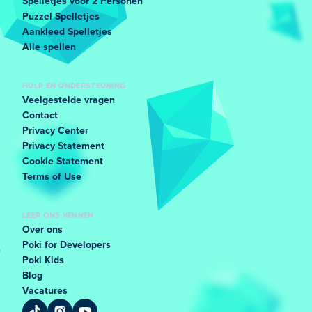
Spelletjes voor 2 Personen
Puzzel Spelletjes
Aankleed Spelletjes
Alle spellen
HULP EN ONDERSTEUNING
Veelgestelde vragen
Contact
Privacy Center
Privacy Statement
Cookie Statement
Terms of Use
LEER ONS KENNEN
Over ons
Poki for Developers
Poki Kids
Blog
Vacatures