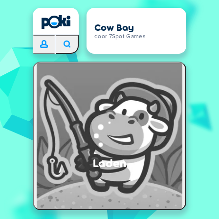
Cow Bay
door 7Spot Games
Laden