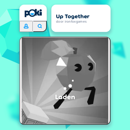
Up Together
door ironfoxgames
Laden