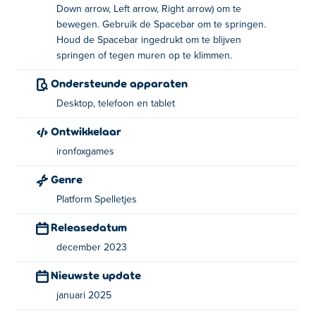
Hoe speel je Samen?
Down arrow, Left arrow, Right arrow) om te
bewegen. Gebruik de Spacebar om te springen.
Gebruik WASD of de pijltjestoetsen om te
Houd de Spacebar ingedrukt om te blijven
bewegen!
springen of tegen muren op te klimmen.
Gebruik de ruimte om te springen!
Ondersteunde apparaten
Houd ruimte vast om te blijven springen of tegen
Desktop, telefoon en tablet
muren op te klimmen!
Ontwikkelaar
Wie heeft Up Together opgericht?
ironfoxgames
Up Together is gemaakt door Iron Fox Games. Dit is hun
Genre
eerste wedstrijd Poki!
Platform Spelletjes
Hoe kan ik Up Together gratis spelen?
Releasedatum
december 2023
Je kunt Up Together gratis spelen op Poki.
Nieuwste update
Kan ik Up Together spelen op mobiele
januari 2025
apparaten en desktop?