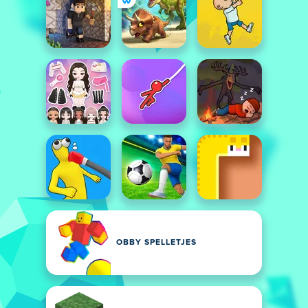
OBBY SPELLETJES