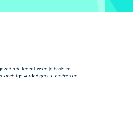
evederde leger tussen je basis en
m krachtige verdedigers te creëren en
deloze golven vijanden staat! Train,
op het slagveld. Hoe sterker je kudde,