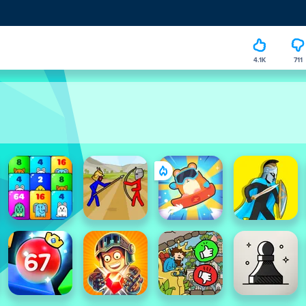
4.1K
711