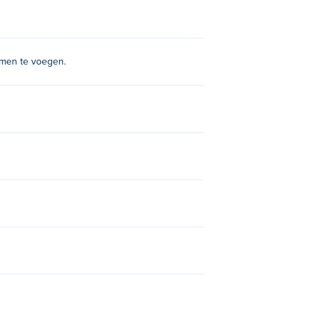
amen te voegen.
efense 2
, blocky-snakes,
Call of Tanks
,
dle Gold Miner
,
Jelly Sokoban
,
Mafia Wars
,