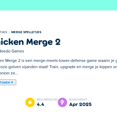
TJES
MERGE SPELLETJES
icken Merge 2
Beedo Games
en Merge 2 is een merge-meets-tower-defense game waarin je g
loze golven vijanden staat! Train, upgrade en merge je kippen o
oneer ze...
 TONEN
-defense game waarin je gevederde leger tussen je basis en ein
erdedigers te creëren en positioneer ze vervolgens strategisch 
BEOORDELING
BIJGEWERKT
ntgrendelt! Kan jouw ultieme kippenteam de linie vasthouden?
4.4
apr 2025