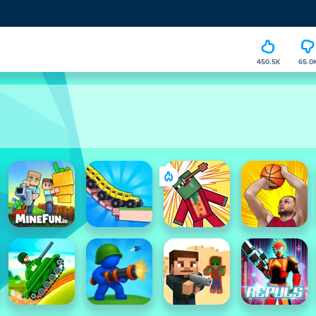
450.5K
65.0