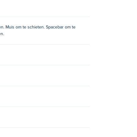
en. Muis om te schieten. Spacebar om te
en.
llen op Poki:
Farm Clash 3D
,
Ninja Clash