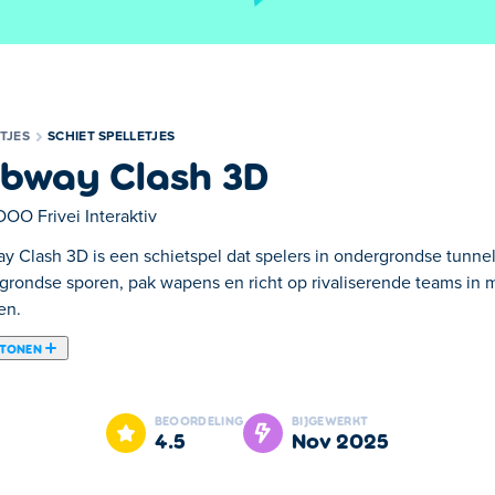
TJES
SCHIET SPELLETJES
bway Clash 3D
OOO Frivei Interaktiv
y Clash 3D is een schietspel dat spelers in ondergrondse tunnel
grondse sporen, pak wapens en richt op rivaliserende teams in m
en.
 TONEN
r waarin je moet afdalen in de metro's en je klaar moet maken o
ijk van je tegenstanders om jezelf bovenaan de leaderboards te 
BEOORDELING
BIJGEWERKT
. Subway Clash 3D op Poki werkt ook op mobiel internet, dus je
4.5
nov 2025