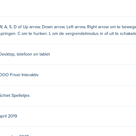
W, A, S, D of Up arrow, Down arrow, Left arrow, Right arrow om te beweg
springen. C om te hurken. L om de vergrendelmodus in of uit te schakel
Desktop, telefoon en tablet
sluiten
OOO Frivei Interaktiv
lash 3D-serie en is gevestigd in Rusland. Ze hebben andere spe
,
Winter Clash 3D
en
Airport Clash 3D
Schiet Spelletjes
april 2019