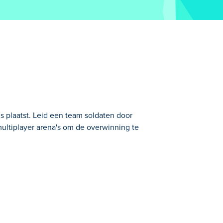
s plaatst. Leid een team soldaten door
ultiplayer arena's om de overwinning te
m je team te leiden in de strijd om de
laten landen. Pak meerdere wapens en
 kunt het schietplezier overal mee