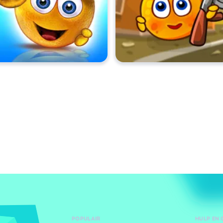
POPULAIR
HULP EN