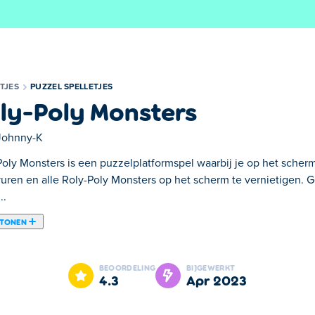
TJES
PUZZEL SPELLETJES
ly-Poly Monsters
Johnny-K
Poly Monsters is een puzzelplatformspel waarbij je op het sche
 vuren en alle Roly-Poly Monsters op het scherm te vernietigen
..
 TONEN
pel waarbij je op het scherm tikt om een exploderende kanonsko
ebruik zo min mogelijk bommen om de beste score te behalen. Te
BEOORDELING
BIJGEWERKT
ijker dan andere, dus je zult moeten nadenken over hoe je je mu
4.3
apr 2023
met je vrienden!