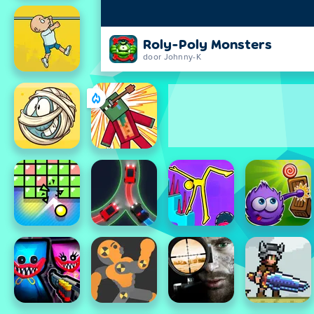
Roly-Poly Monsters
door Johnny-K