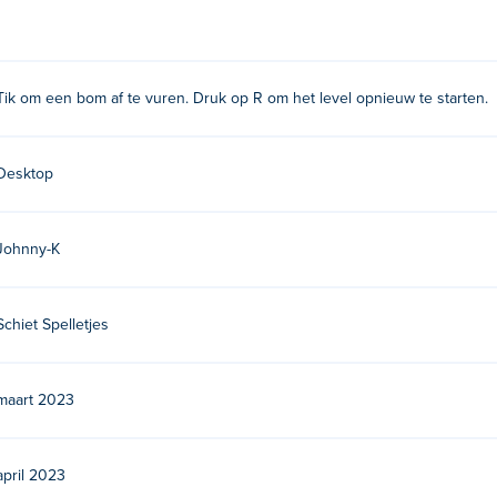
en.
 te starten.
Tik om een bom af te vuren. Druk op R om het level opnieuw te starten.
aakt?
Desktop
ny-K. Speel hun andere puzzelplatformspellen op
Poki
:
Cover Or
n
Cover Orange: Gangsters
Johnny-K
tis spelen?
 op
Poki
.
Schiet Spelletjes
Roly-Poly Monsters veranderen?
maart 2023
nmenu wijzigen tussen groen en rood!
el en desktop spelen?
april 2023