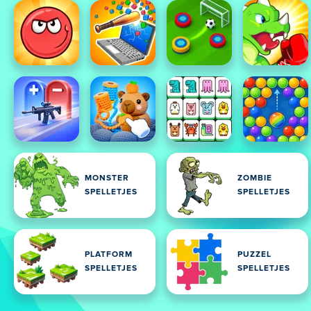
MONSTER
ZOMBIE
SPELLETJES
SPELLETJES
PLATFORM
PUZZEL
SPELLETJES
SPELLETJES