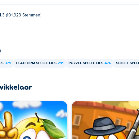
 op je computer en mobiele apparaten zoals telefoons en tablet
4.3 (101,923 Stemmen)
n
ES
379
PLATFORM SPELLETJES
291
PUZZEL SPELLETJES
476
SCHIET SPEL
wikkelaar