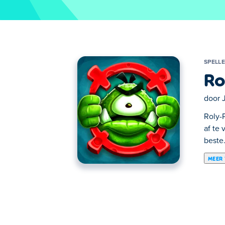
SPELLE
Ro
door
Roly-
af te
beste.
MEER
Roly-Poly Monsters is een puzzelplatforms
Monsters op het scherm te vernietigen. G
behendigheid. Sommige niveaus zijn moeil
Vergeet Roly-Poly Monsters niet te delen 