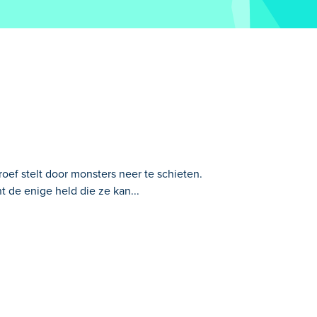
roef stelt door monsters neer te schieten.
 de enige held die ze kan...
chieten. Vreemde buitenaardse wezens zijn
ijanden uit te schakelen en de wereld te
je je kogels niet mist of verspilt - anders