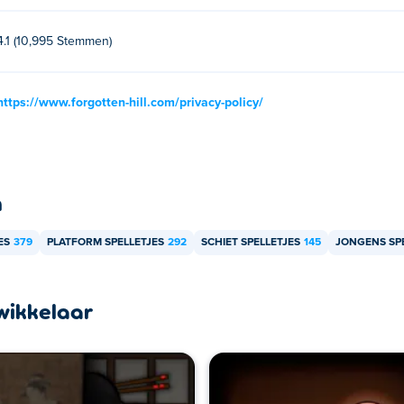
4.1 (10,995 Stemmen)
https://www.forgotten-hill.com/privacy-policy/
n
ES
379
PLATFORM SPELLETJES
292
SCHIET SPELLETJES
145
JONGENS SP
wikkelaar