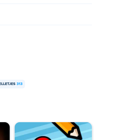
ELLETJES
313