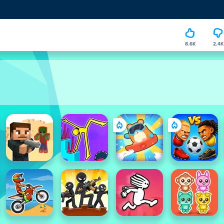
8.6K
2.4K