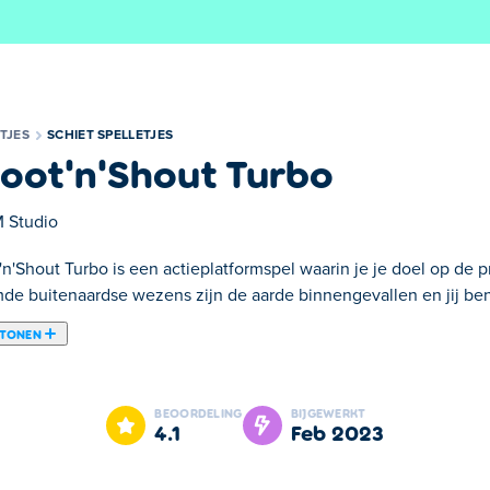
TJES
SCHIET SPELLETJES
oot'n'Shout Turbo
 Studio
n'Shout Turbo is een actieplatformspel waarin je je doel op de p
de buitenaardse wezens zijn de aarde binnengevallen en jij bent
 TONEN
pel waarin je je doel op de proef stelt door monsters neer te s
ige held die ze kan stoppen! Pak je geweer en bazooka om alle v
BEOORDELING
BIJGEWERKT
el. Richt zorgvuldig en schiet alle beesten neer, maar pas op dat 
4.1
feb 2023