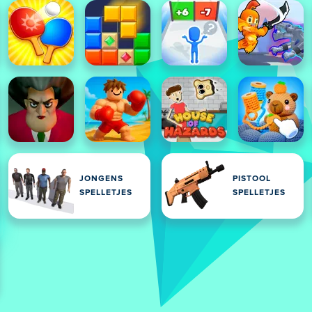
JONGENS
PISTOOL
SPELLETJES
SPELLETJES