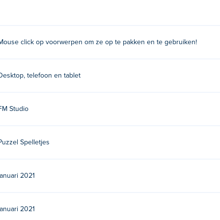
len en op te slaan in je inventaris. Van daaruit kun je erop klik
Mouse click op voorwerpen om ze op te pakken en te gebruiken!
or FM Studio. Ze hebben andere spellen aan
Poki
:
Pixel Volley
,
F
Desktop, telefoon en tablet
d Things
,
Forgotten Hill Memento: Love Beyond
,
Forgotten Hill
otten Hill Disillusion: The Library
.
FM Studio
Puzzel Spelletjes
januari 2021
januari 2021