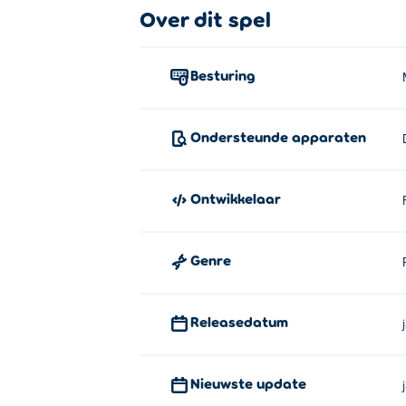
Over dit spel
Klik op de items van belang om ze op te ha
spel gebruiken.
Besturing
Over de maker:
Grandma's Delicious Cakes is gemaakt do
Ondersteunde apparaten
Puppeteer
,
Forgotten Hill Memento: Burie
Surgery
,
Little Cabin in the Woods
en
Forg
Ontwikkelaar
Genre
Releasedatum
Nieuwste update