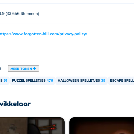
3.9 (33,656 Stemmen)
https://www.forgotten-hill.com/privacy-policy/
n
MEER TONEN
ES
51
PUZZEL SPELLETJES
476
HALLOWEEN SPELLETJES
39
ESCAPE SPELL
wikkelaar