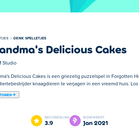
TJES
DENK SPELLETJES
andma's Delicious Cakes
 Studio
ma's Delicious Cakes is een griezelig puzzelspel in Forgotten Hi
iertebestrijder knaagdieren te verjagen in een vreemd huis. Los
 TONEN
oint-and-click-game ontwikkeld door FM Studio. Het is een glo
rhaal over een oude vrouw die heerlijke taarten bakt. Wat kan er
BEOORDELING
BIJGEWERKT
k de hintfunctie om verder te komen in het verhaal. Kun jij de p
3.9
jan 2021