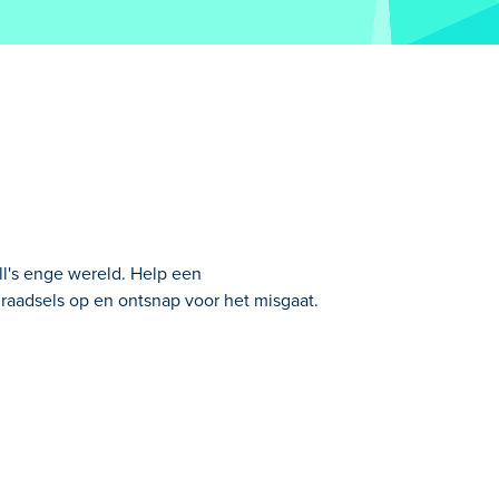
ll's enge wereld. Help een
 raadsels op en ontsnap voor het misgaat.
ednieuw spannend hoofdstuk in de
 fout gaan? Gebruik je vaardigheden om
uzzels oplossen in Grandma's Delicious