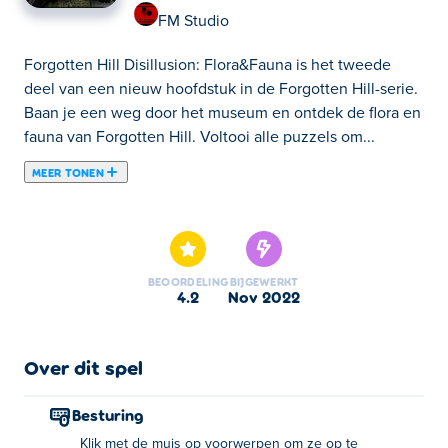
FM Studio
Forgotten Hill Disillusion: Flora&Fauna is het tweede
deel van een nieuw hoofdstuk in de Forgotten Hill-serie.
Baan je een weg door het museum en ontdek de flora en
fauna van Forgotten Hill. Voltooi alle puzzels om...
MEER TONEN
Forgotten Hill Disillusion: Flora&Fauna is het tweede
deel van een nieuw hoofdstuk in de Forgotten Hill-serie.
Baan je een weg door het museum en ontdek de flora en
fauna van Forgotten Hill. Voltooi alle puzzels om meer te
BEOORDELING
BIJGEWERKT
weten te komen over het verhaal van Forgotten Hill.
4.2
nov 2022
Hoe te spelen:
Over dit spel
Klik op de interessante items om ze op te pakken en op
te slaan in je inventaris. Van daaruit kun je erop klikken
Besturing
en ze gebruiken voor andere items of deuren in het spel.
Klik met de muis op voorwerpen om ze op te