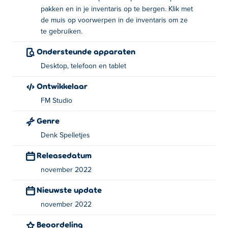
Forgotten Hill Disillusion: Flora&Fauna is gemaakt door
pakken en in je inventaris op te bergen. Klik met
FM Studio. Ze hebben andere geweldige horrorspellen
de muis op voorwerpen in de inventaris om ze
op Poki zoals
Little Cabin in the Woods
,
Forgotten Hill
te gebruiken.
Memento: Buried Things
,
Forgotten Hill Memento: Love
Ondersteunde apparaten
Beyond
,
Forgotten Hill Memento: Playground
,
Forgotten
Hill: Fall
,
Desktop, telefoon en tablet
Forgotten Hill: Puppeteer
,
Forgotten Hill:
Surgery
en
Forgotten Hill Disillusion: The Library
.
Ontwikkelaar
Vergeet niet te spelen
Pixel Volley
ook!
FM Studio
Genre
Denk Spelletjes
Releasedatum
november 2022
Nieuwste update
november 2022
Beoordeling