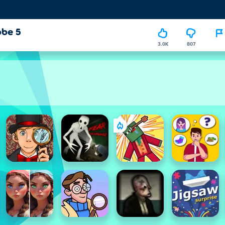
obe 5
3.0K
807