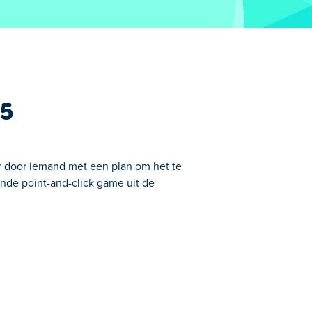
 5
r door iemand met een plan om het te
ende point-and-click game uit de
 stoppen... Forgotten Hill: The Wardrobe
chtmerries te trotseren, de donkerste
puzzel heeft een aantal hints die je
n de Wardrobe stoppen? En bovenal, zul je