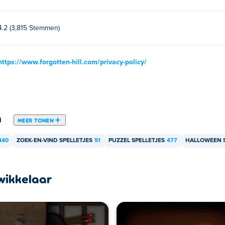
4.2 (3,815 Stemmen)
https://www.forgotten-hill.com/privacy-policy/
n
MEER TONEN
440
ZOEK-EN-VIND SPELLETJES
51
PUZZEL SPELLETJES
477
HALLOWEEN S
wikkelaar