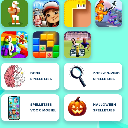
DENK
ZOEK-EN-VIND
SPELLETJES
SPELLETJES
SPELLETJES
HALLOWEEN
VOOR MOBIEL
SPELLETJES