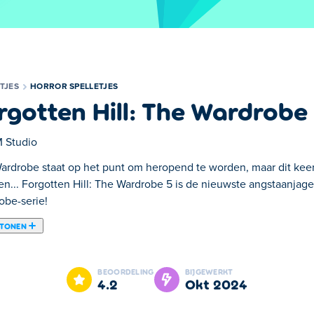
TJES
HORROR SPELLETJES
rgotten Hill: The Wardrobe
 Studio
ardrobe staat op het punt om heropend te worden, maar dit kee
en... Forgotten Hill: The Wardrobe 5 is de nieuwste angstaanjag
obe-serie!
 TONEN
nd te worden, maar dit keer door iemand met een plan om het te
nd-click game uit de Wardrobe-serie! Maak je klaar om nieuwe na
BEOORDELING
BIJGEWERKT
le puzzels op te lossen die je pad proberen te blokkeren. Elke 
4.2
okt 2024
je het gevoel hebt vast te zitten. Kun je eindelijk de horror va