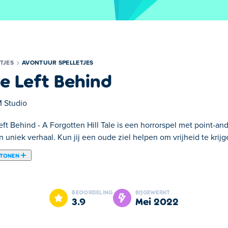
TJES
AVONTUUR SPELLETJES
e Left Behind
 Studio
eft Behind - A Forgotten Hill Tale is een horrorspel met point-a
 uniek verhaal. Kun jij een oude ziel helpen om vrijheid te krijg
 TONEN
s een horrorspel met point-and-click-elementen, slim ontworpen p
In de nieuwste inzending in het Forgotten Hill-universum staat 
BEOORDELING
BIJGEWERKT
samen met een huiveringwekkend nieuw verhaal! Onderzoek je 
3.9
mei 2022
lstukjes die kunnen worden gebruikt om een ding op te lossen i
an gewoon het vraagtekenpictogram in de juiste kamer om een h