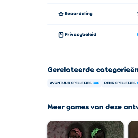
The Left Behind - A Forgotten Hill Tale is
Beoordeling
Privacybeleid
Gerelateerde categorieë
AVONTUUR SPELLETJES
306
DENK SPELLETJES
Meer games van deze ont