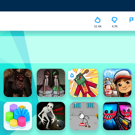
12.4K
4.7K