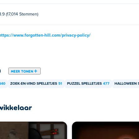
 voorlopig alleen speelbaar op je computer.
3.9 (17,014 Stemmen)
https://www.forgotten-hill.com/privacy-policy/
n
MEER TONEN
440
ZOEK-EN-VIND SPELLETJES
51
PUZZEL SPELLETJES
477
HALLOWEEN S
wikkelaar