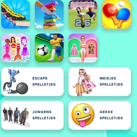
ESCAPE
MEISJES
SPELLETJES
SPELLETJES
JONGENS
GEKKE
SPELLETJES
SPELLETJES