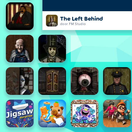
The Left Behind
door FM Studio