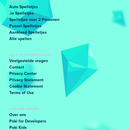
POPULAIR
Auto Spelletjes
.io Spelletjes
Spelletjes voor 2 Personen
Puzzel Spelletjes
Aankleed Spelletjes
Alle spellen
HULP EN ONDERSTEUNING
Veelgestelde vragen
Contact
Privacy Center
Privacy Statement
Cookie Statement
Terms of Use
LEER ONS KENNEN
Over ons
Poki for Developers
Poki Kids