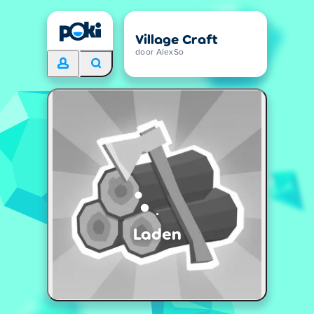
Village Craft
door AlexSo
Laden