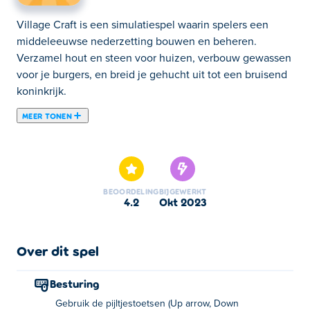
Village Craft is een simulatiespel waarin spelers een
middeleeuwse nederzetting bouwen en beheren.
Verzamel hout en steen voor huizen, verbouw gewassen
voor je burgers, en breid je gehucht uit tot een bruisend
koninkrijk.
MEER TONEN
Village Craft is een idle/management game waarin je
een welvarende middeleeuwse stad moet opbouwen. Je
begint in het bos met niets anders dan je bijl. Door
bomen om te hakken en je eerste gebouwen te bouwen,
BEOORDELING
BIJGEWERKT
verander je het bos in een echte nederzetting! Naarmate
4.2
okt 2023
je stad groeit, zullen er nieuwe dorpelingen intrekken
om je te helpen. Ze hakken hout in planken, veranderen
tarwe in meel en maken andere items die je kunt
Over dit spel
verkopen aan reizigers die op bezoek komen. Kun jij de
wildernis veranderen in een bloeiend dorp?
Besturing
Gebruik de pijltjestoetsen (Up arrow, Down