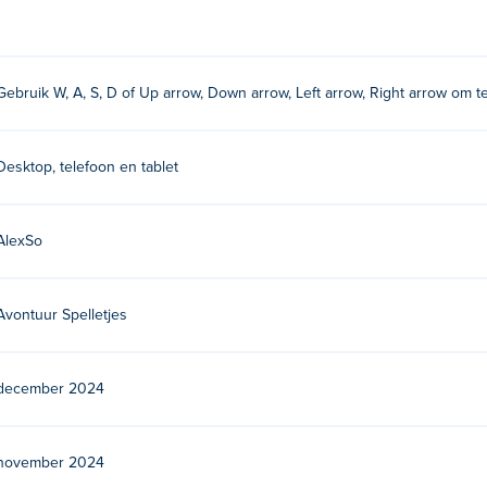
t?
Gebruik W, A, S, D of Up arrow, Down arrow, Left arrow, Right arrow om 
 Speel hun andere games op Poki:
Village Craft
!
Desktop, telefoon en tablet
 spelen?
Poki.
AlexSo
mobiele apparaten en desktops?
Avontuur Spelletjes
ter en mobiele apparaten zoals telefoons en tablets.
december 2024
november 2024