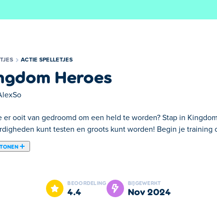
TJES
ACTIE SPELLETJES
ngdom Heroes
AlexSo
e er ooit van gedroomd om een held te worden? Stap in Kingdom 
rdigheden kunt testen en groots kunt worden! Begin je training om
 TONEN
te worden? Stap in Kingdom Heroes, een actievol avontuur waari
je kracht te vergroten, verbeter je vaardigheden om het op te n
BEOORDELING
BIJGEWERKT
voor epische pantser- en wapenupgrades. Voltooi speciale ta
4.4
nov 2024
len. Kun jij de held worden die dit koninkrijk nodig heeft?