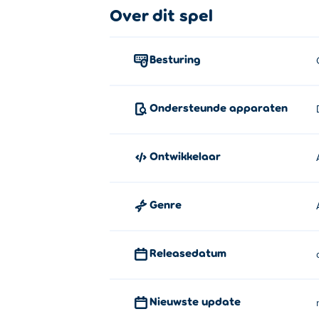
Hoe speel je Kingdom Heroes?
Over dit spel
WASD of pijltjestoetsen om te bewegen.
Besturing
Wie heeft Kingdom Heroes bedach
Kingdom Heroes is gemaakt door AlexSo.
Ondersteunde apparaten
Hoe kan ik Kingdom Heroes gratis
Je kunt Kingdom Heroes gratis spelen op 
Ontwikkelaar
Kan ik Kingdom Heroes spelen op 
Genre
Kingdom Heroes kun je spelen op je compu
Releasedatum
Nieuwste update