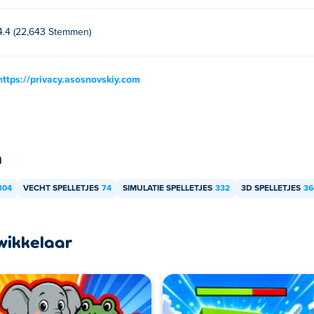
4.4 (22,643 Stemmen)
https://privacy.asosnovskiy.com
n
304
VECHT SPELLETJES
74
SIMULATIE SPELLETJES
332
3D SPELLETJES
36
wikkelaar