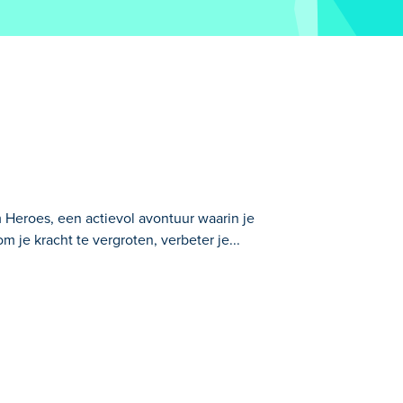
Heroes, een actievol avontuur waarin je
 je kracht te vergroten, verbeter je...
n je je vaardigheden kunt testen en
emen tegen sterkere monsters en jaag op
ken om edelstenen te verzamelen en nog