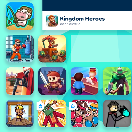
Kingdom Heroes
door AlexSo