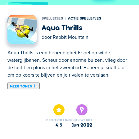
SPELLETJES
ACTIE SPELLETJES
Aqua Thrills
door
Rabbit Mountain
Aqua Thrills is een behendigheidsspel op wilde
waterglijbanen. Scheur door enorme buizen, vlieg door
de lucht en plons in het zwembad. Beheer je snelheid
om op koers te blijven en je rivalen te verslaan.
MEER TONEN
Hier kun je Aqua Thrills spelen. Aqua Thrills is een van
onze geselecteerde Actie Spelletjes.
BEOORDELING
BIJGEWERKT
4.5
jun 2022