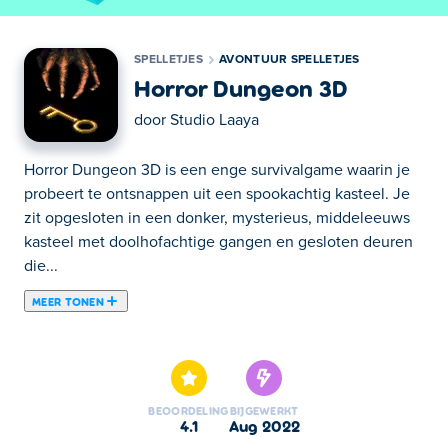
SPELLETJES
AVONTUUR SPELLETJES
Horror Dungeon 3D
door
Studio Laaya
Horror Dungeon 3D is een enge survivalgame waarin je
probeert te ontsnappen uit een spookachtig kasteel. Je
zit opgesloten in een donker, mysterieus, middeleeuws
kasteel met doolhofachtige gangen en gesloten deuren
die...
MEER TONEN
Horror Dungeon 3D is een enge survivalgame waarin je
probeert te ontsnappen uit een spookachtig kasteel. Je
zit opgesloten in een donker, mysterieus, middeleeuws
kasteel met doolhofachtige gangen en gesloten deuren
BEOORDELING
BIJGEWERKT
die kunnen worden ontgrendeld met ouderwetse
4.1
aug 2022
sleutels die in het kasteel rondslingeren zodat je ze kunt