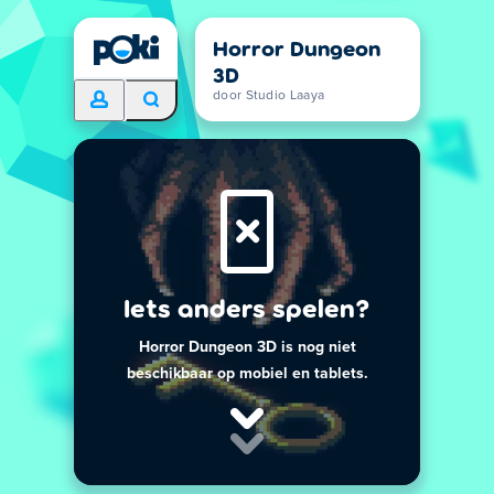
Horror Dungeon
3D
door Studio Laaya
Iets anders spelen?
Horror Dungeon 3D is nog niet
beschikbaar op mobiel en tablets.