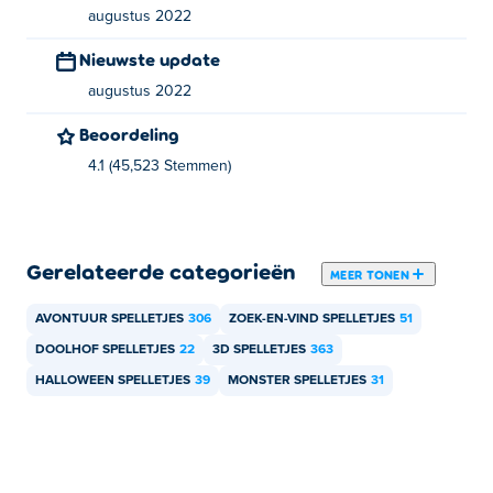
augustus 2022
Zaklamp - Q
Nieuwste update
Wie heeft Horror Dungeon 3D gemaakt?
augustus 2022
Horror Dungeon 3D is gemaakt door Studio Laaya. Dit is
Beoordeling
hun eerste wedstrijd op Poki!
4.1 (45,523 Stemmen)
Hoe kan ik Horror Dungeon 3D gratis spelen?
Je kunt Horror Dungeon 3D gratis spelen op Poki.
Gerelateerde categorieën
MEER TONEN
Kan ik Horror Dungeon op mobiel en desktop
spelen?
AVONTUUR SPELLETJES
306
ZOEK-EN-VIND SPELLETJES
51
DOOLHOF SPELLETJES
22
3D SPELLETJES
363
Horror Dungeon 3D is voorlopig alleen speelbaar op je
HALLOWEEN SPELLETJES
39
MONSTER SPELLETJES
31
computer.