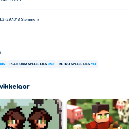
januari 2024
espeeld op je computer en mobiele apparaten zoals telefoons e
4.3 (297,018 Stemmen)
n
305
PLATFORM SPELLETJES
292
RETRO SPELLETJES
113
wikkelaar