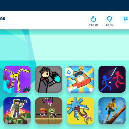
ns
248.7K
48.3K