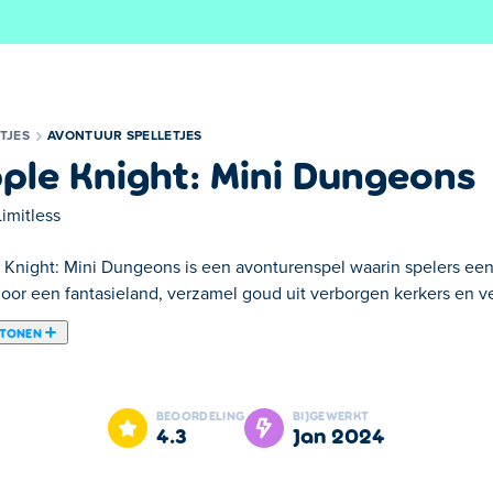
TJES
AVONTUUR SPELLETJES
ple Knight: Mini Dungeons
Limitless
 Knight: Mini Dungeons is een avonturenspel waarin spelers een
door een fantasieland, verzamel goud uit verborgen kerkers en ve
 TONEN
platform-rollenspel waarin je een dappere held bent met een be
tasieland waar je heroïsche avonturen kunt beleven. Ontdek ma
BEOORDELING
BIJGEWERKT
 en waardevolle edelstenen uit verborgen kerkers, ontgrendel s
4.3
jan 2024
n krijgt. Spring, sprint, zwaai, gooi appels, doe wat nodig is 
tgrendelen.