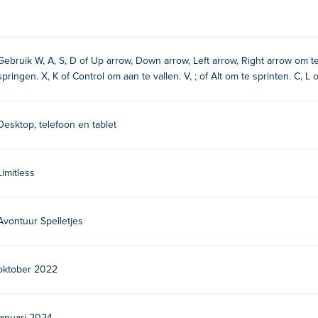
Dungeons?
Gebruik W, A, S, D of Up arrow, Down arrow, Left arrow, Right arrow om 
springen. X, K of Control om aan te vallen. V, ; of Alt om te sprinten. C, L 
Desktop, telefoon en tablet
Limitless
geons gemaakt?
Avontuur Spelletjes
oor Limitless. Ze hebben nog een spel bezig Poki:
Apple Knight
geons gratis spelen?
oktober 2022
s spelen op Poki.
ns spelen op mobiele apparaten en desktop?