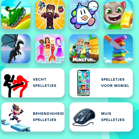
VECHT
SPELLETJES
SPELLETJES
VOOR MOBIEL
BEHENDIGHEID
MUIS
SPELLETJES
SPELLETJES