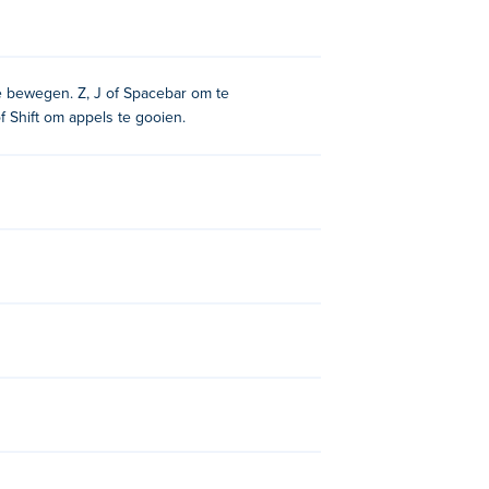
te bewegen. Z, J of Spacebar om te
of Shift om appels te gooien.
,
Apple Knight: Fight
, En viking-village!