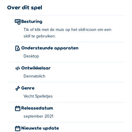
ontgrendelen! Ga je gang en laat iedereen zien dat jij het
Over dit spel
machtigste duo in dit koninkrijk bent!
Besturing
Bediening:
Tik of klik met de muis op het skill-icoon om een
skill te gebruiken.
Vaardigheid gebruiken - Tik of klik op het
vaardigheidspictogram dat op het scherm wordt
Ondersteunde apparaten
weergegeven
Desktop
Over de maker:
Ontwikkelaar
Dennatolich
Senya & Oscar 2 is gemaakt door Dennatolich. Dit is hun
eerste wedstrijd op Poki!
Genre
Vecht Spelletjes
Releasedatum
september 2021
Nieuwste update