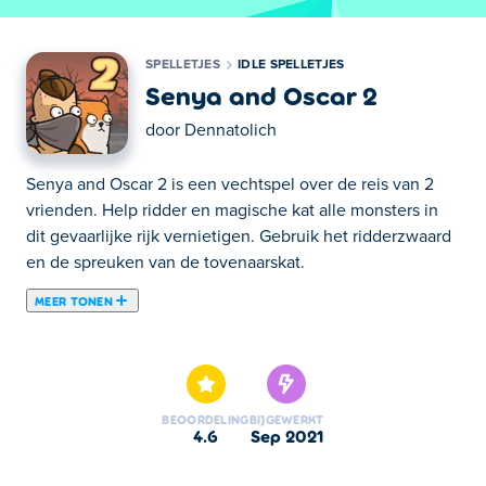
SPELLETJES
IDLE SPELLETJES
Senya and Oscar 2
door
Dennatolich
Senya and Oscar 2 is een vechtspel over de reis van 2
vrienden. Help ridder en magische kat alle monsters in
dit gevaarlijke rijk vernietigen. Gebruik het ridderzwaard
en de spreuken van de tovenaarskat.
MEER TONEN
Senya & Oscar 2 is een inactief avonturenspel gemaakt
door Dennatolich. Help een dappere ridder en een
schattige magische kat om alle monsters te vernietigen
die ze tegenkomen in een koninkrijk vol gevaarlijke en
BEOORDELING
BIJGEWERKT
magische wezens. Bewaar buit en schatten en geef ze
4.6
sep 2021
later uit om je helden te versterken. Je kunt nieuwe
items, vaardigheden en zelfs een nieuw arsenaal