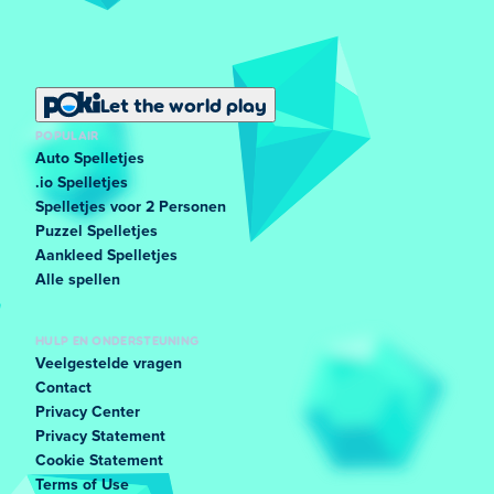
Let the world play
POPULAIR
Auto Spelletjes
.io Spelletjes
Spelletjes voor 2 Personen
Puzzel Spelletjes
Aankleed Spelletjes
Alle spellen
HULP EN ONDERSTEUNING
Veelgestelde vragen
Contact
Privacy Center
Privacy Statement
Cookie Statement
Terms of Use