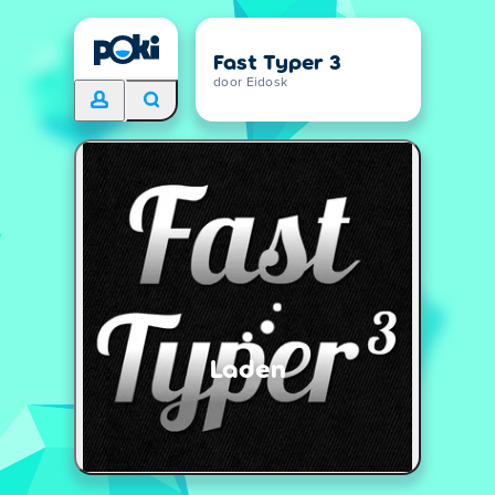
Fast Typer 3
door Eidosk
Laden