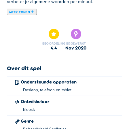
verbeter je algemene woorden per minuut.
MEER TONEN
Hier kun je Fast Typer 3 spelen. Fast Typer 3 is een van
onze geselecteerde Behendigheid Spelletjes.
BEOORDELING
BIJGEWERKT
4.4
nov 2020
Over dit spel
Ondersteunde apparaten
Desktop, telefoon en tablet
Ontwikkelaar
Eidosk
Genre